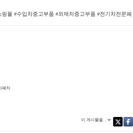
쇼핑몰 #수입차중고부품 #외제차중고부품 #전기차전문폐
차폐차
이 게시물을…
Twitter
Face