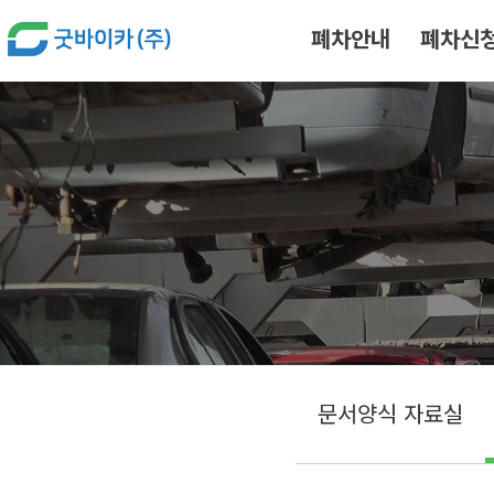
본문 바로가기
폐차안내
폐차신
문서양식 자료실