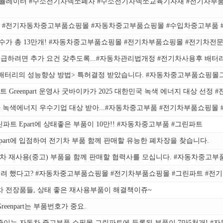
시뮬레이터 #수소전기차넥쏘폐차 #수소전기차넥쏘교육기자재 #전기차부품
하기 #전기자동차중고부품쇼핑몰 #자동차중고부품쇼핑몰 #수입차중고부품
 부품수가 총 13만개! #자동차중고부품쇼핑몰 #전기차부품쇼핑몰 #전기
급하려면 추가 요건 갖추도록...#자동차관리법개정 #전기차사용후 배터
배터리의 성능향상 방법> 특허결정 받았습니다. #자동차중고부품쇼핑몰
Greenpart 운영사 굿바이카가 2025 대한민국 녹색 에너지 대상 선
카가 녹색에너지 우수기업 대상 받아...#자동차중고부품 #전기차부품쇼핑몰
트 Epart에 상태좋은 부품이 10만!! #자동차중고부품 #그린파트
part에 입점하여 전기차 부품 함께 판매할 유능한 폐차장을 찾습니다.
 자동차 재사용(중고) 부품을 함께 판매할 협력사를 모십니다. #자동차중고
글 쓰려 했다고? #자동차중고부품쇼핑몰 #전기차부품쇼핑몰 #그린파트 #
차 전장품들, 상태 좋은 재사용부품이 해결책이쥬~
npart는 부품번호가 중요.
줄이는 자동차 중고부품 쇼핑몰 그린파트에 등록된 부품이 7만5천개! 