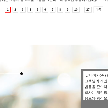
…
다음
1
2
3
4
5
6
7
8
9
10
27
'굿바이카(주)'
고객님의 개인
법률을 준수하
회사는 개인정
용도와 방식으
취해지고 있는