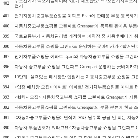
수소전기차 넥소시뮬레이터 3호기 제조완료! #수소전기차넥소
402
천시
401
전기자동차중고부품쇼핑몰 이파트 Epart에 판매용 부품 등록
400
자동차중고부품쇼핑몰 그린파트 Greenpart에 등록된 판매용
399
국토교통부가 자동차관리법 개정하여 폐차장 중 사용후배터리 취
398
자동차중고부품 쇼핑몰 그린파트 운영하는 굿바이카가 <탈거된 
397
전기차부품쇼핑몰 이파트 Epart와 자동차중고부품 쇼핑몰 그린파트 
396
자동차 중고부품 쇼핑몰 그린파트 Greenpart 운영하는 굿바이
395
10만개! 실력있는 폐차장만 입점하는 자동차중고부품 쇼핑몰 그린파
394
<입점 폐차장 모집> 이파트! 아파트! 전기차부품쇼핑몰 이파트 E
393
<협력사모집> 자동차중고부품 쇼핑몰 그린파트 Greenpart가
392
자동차중고부품쇼핑몰 그린파트 Greenpart의 부품 분류에 한
391
<자동차중고부품쇼핑몰> 연식이 오래 될수록 공급 안 되는 자동
390
자동차 부품번호가 뭐라고요? 자동차중고부품 쇼핑몰 그린파트 Gree
389
<자동차중고부품쇼핑몰> 돈 아끼고 환경 살리고 온실가스 배출 