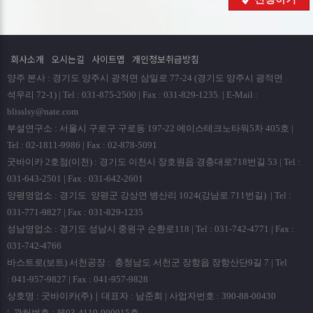
회사는 원칙적으로 개인정보 수집 및 이용목적이 달성된
후에는 해당 정보를 지체없이 파기합니다. 파기절차 및 방법은
다음과 같습니다.
회사소개
오시는길
사이트맵
개인정보취급방침
ο 파기절차
양주 본사 : 경기도 양주시 광적면 삼일로 77-24 (경기도 양주시 광적면
회원님이 회원가입 등을 위해 입력하신 정보는 회원탈퇴시
석우리 72-1) | Tel : 031-875-2500 | Fax : 031-829-1235. | E-Mail :
곧바로 데이타베이스 완전 삭제됩니다.
blisslsy@nate.com
부설연구소 : 서울시 구로구 구로동 197-22 에이스테크노타워5차 405호 |
ο 파기방법
Tel : 02-1811-9986 | Fax : 02-878-5091
- 전자적 파일형태로 저장된 개인정보는 기록을 재생할 수
굿바이카 2호점(이천) : 경기도 이천시 장호원읍 경충대로718번길 53 | Tel :
없는 기술적 방법을 사용하여 삭제합니다.
031-643-2501 | Fax : 031-642-2601
양평영업소 : 경기도 양평군 강상면 병산리 1024(강남로 711번길) | Tel :
■ 개인정보 제공
031-771-9827 | Fax : 031-829-1235
회사는 이용자의 개인정보를 원칙적으로 외부에 제공하지
성남영업소 : 경기도 성남시 중원구 순환로118 | Tel : 031-742-4771 | Fax :
않습니다. 다만, 아래의 경우에는 예외로 합니다.
031-742-4766
- 이용자들이 사전에 동의한 경우
바스트로(보트) 서천공장 : 충청남도 서천군 장항읍 장항산단9길 7 | Tel
- 법령의 규정에 의거하거나, 수사 목적으로 법령에 정해진
: 041-957-9827 | Fax : 041-957-9828
절차와 방법에 따라 수사기관의 요구가 있는 경우
상호명 : 굿바이카(주)｜대표자 : 남준희 | 사업자번호 : 390-88-00430
■ 수집한 개인정보의 위탁
| 관허번호 : 제03-4119-000015호