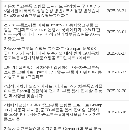
자동차중고부품 쇼핑몰 그린파트 운영하는 굿바이카가
<탈거된 배터리의 성능향상 방법> 특허결정 받았습니
2025-03-21
다. #자동차중고부품쇼핑몰그린파트
전기차부품쇼핑몰 이파트 Epart와 자동차중고부품 쇼
핑몰 그린파트 Greenpart 운영사 굿바이카가 2025 대한
2025-03-01
민국 녹색 에너지 대상 선정 #전기차부품쇼핑몰 #자동
차중고부품
자동차 중고부품 쇼핑몰 그린파트 Greenpart 운영하는
굿바이카가 녹색에너지 우수기업 대상 받아...#자동차
2025-02-27
중고부품 #전기차부품쇼핑몰 #그린파트 #이파트
10만개! 실력있는 폐차장만 입점하는 자동차중고부품
쇼핑몰 그린파트 Epart에 상태좋은 부품이 10만!! #자동
2025-02-23
차중고부품 #그린파트
<입점 폐차장 모집> 이파트! 아파트! 전기차부품쇼핑몰
이파트 Epart에 입점하여 전기차 부품 함께 판매할 유능
2025-02-20
한 폐차장을 찾습니다.
<협력사모집> 자동차중고부품 쇼핑몰 그린파트 Greenp
art가 자동차 재사용(중고) 부품을 함께 판매할 협력사
2025-02-18
를 모십니다. #자동차중고부품 #협력사모집 #전기차부
품쇼핑몰
자동차중고부품쇼핑몰 그린파트 Greenpart의 부품 분류