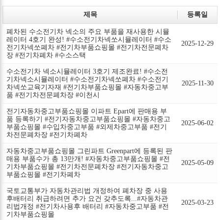
제목
등록일
폐차된 수소전기차 넥소의 주요 부품을 재사용한 시뮬
레이터 4호기 완성! #수소전기차넥쏘시뮬레이터 #수소
2025-12-29
전기차넥쏘폐차 #전기차부품쇼핑몰 #전기차전문폐차
장 #전기차폐차 #수소스택
수소전기차 넥소시뮬레이터 3호기 제조완료! #수소전
기차넥소시뮬레이터 #수소전기차넥쏘폐차 #수소전기
2025-11-30
차넥쏘교육기자재 #전기차부품쇼핑몰 #자동차중고부
품 #전기차전문폐차장 #이천시
전기자동차중고부품쇼핑몰 이파트 Epart에 판매용 부
품 등록하기 #전기자동차중고부품쇼핑몰 #자동차중고
2025-06-02
부품쇼핑몰 #수입차중고부품 #외제차중고부품 #전기
차전문폐차장 #전기차폐차
자동차중고부품쇼핑몰 그린파트 Greenpart에 등록된 판
매용 부품수가 총 13만개! #자동차중고부품쇼핑몰 #전
2025-05-09
기차부품쇼핑몰 #전기차전문폐차장 #전기자동차중고
부품쇼핑몰 #전기차폐차
국토교통부가 자동차관리법 개정하여 폐차장 중 사용
후배터리 취급하려면 추가 요건 갖추도록...#자동차관
2025-03-23
리법개정 #전기차사용후 배터리 #자동차중고부품 #전
기차부품쇼핑몰