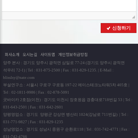
■ 개인정보의 보유 및 이용기간
회사는 개인정보 수집 및 이용목적이 달성된 후에는 예외 없이
해당 정보를 지체 없이 파기합니다.
■ 개인정보의 파기절차 및 방법
신청하기
회사는 원칙적으로 개인정보 수집 및 이용목적이 달성된
후에는 해당 정보를 지체없이 파기합니다. 파기절차 및 방법은
다음과 같습니다.
회사소개
오시는길
사이트맵
개인정보취급방침
ο 파기절차
양주 본사 : 경기도 양주시 광적면 삼일로 77-24 (경기도 양주시 광적면
회원님이 회원가입 등을 위해 입력하신 정보는 회원탈퇴시
석우리 72-1) | Tel : 031-875-2500 | Fax : 031-829-1235. | E-Mail :
곧바로 데이타베이스 완전 삭제됩니다.
blisslsy@nate.com
부설연구소 : 서울시 구로구 구로동 197-22 에이스테크노타워5차 405호 |
ο 파기방법
Tel : 02-1811-9986 | Fax : 02-878-5091
- 전자적 파일형태로 저장된 개인정보는 기록을 재생할 수
굿바이카 2호점(이천) : 경기도 이천시 장호원읍 경충대로718번길 53 | Tel :
없는 기술적 방법을 사용하여 삭제합니다.
031-643-2501 | Fax : 031-642-2601
양평영업소 : 경기도 양평군 강상면 병산리 1024(강남로 711번길) | Tel :
■ 개인정보 제공
031-771-9827 | Fax : 031-829-1235
회사는 이용자의 개인정보를 원칙적으로 외부에 제공하지
성남영업소 : 경기도 성남시 중원구 순환로118 | Tel : 031-742-4771 | Fax :
않습니다. 다만, 아래의 경우에는 예외로 합니다.
031-742-4766