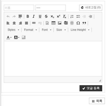
Twitter
Faceb
새로고침
(0)
Styles
Format
Font
Size
Line Height
댓글 등록
목록