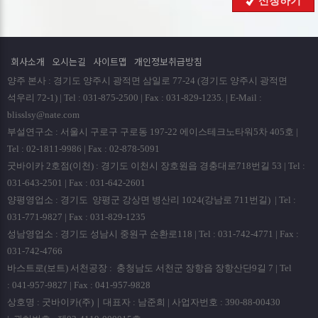
신청하기
회사는 원칙적으로 개인정보 수집 및 이용목적이 달성된
후에는 해당 정보를 지체없이 파기합니다. 파기절차 및 방법은
다음과 같습니다.
회사소개
오시는길
사이트맵
개인정보취급방침
ο 파기절차
양주 본사 : 경기도 양주시 광적면 삼일로 77-24 (경기도 양주시 광적면
회원님이 회원가입 등을 위해 입력하신 정보는 회원탈퇴시
석우리 72-1) | Tel : 031-875-2500 | Fax : 031-829-1235. | E-Mail :
곧바로 데이타베이스 완전 삭제됩니다.
blisslsy@nate.com
부설연구소 : 서울시 구로구 구로동 197-22 에이스테크노타워5차 405호 |
ο 파기방법
Tel : 02-1811-9986 | Fax : 02-878-5091
- 전자적 파일형태로 저장된 개인정보는 기록을 재생할 수
굿바이카 2호점(이천) : 경기도 이천시 장호원읍 경충대로718번길 53 | Tel :
없는 기술적 방법을 사용하여 삭제합니다.
031-643-2501 | Fax : 031-642-2601
양평영업소 : 경기도 양평군 강상면 병산리 1024(강남로 711번길) | Tel :
■ 개인정보 제공
031-771-9827 | Fax : 031-829-1235
회사는 이용자의 개인정보를 원칙적으로 외부에 제공하지
성남영업소 : 경기도 성남시 중원구 순환로118 | Tel : 031-742-4771 | Fax :
않습니다. 다만, 아래의 경우에는 예외로 합니다.
031-742-4766
- 이용자들이 사전에 동의한 경우
바스트로(보트) 서천공장 : 충청남도 서천군 장항읍 장항산단9길 7 | Tel
- 법령의 규정에 의거하거나, 수사 목적으로 법령에 정해진
: 041-957-9827 | Fax : 041-957-9828
절차와 방법에 따라 수사기관의 요구가 있는 경우
상호명 : 굿바이카(주)｜대표자 : 남준희 | 사업자번호 : 390-88-00430
■ 수집한 개인정보의 위탁