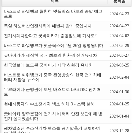
제목
등록일
바스트로 파워뱅크 협찬한 넷플릭스 바보의 종말 예고
2024-04-23
프로
독일 하노버산업전시회에 네번째 참가 중입니다.
2024-04-22
전기차폐차한다고 굿바이카가 중앙일보에 기사로?
2024-04-02
바스트로 파워뱅크가 넷플릭스에 4월 26일 방영됩니다.
2024-03-29
굿바이카가 제작한 국내 최초의 친환경 선거유세차
2024-03-27
한국일보에 보도된 굿바이카 제작 친환경 유세차
2024-03-25
바스트로 파워뱅크가 중국 관영방송의 한국 전기차배
2024-02-04
터리 재활용 뉴스에....
우크라이나 군병원에 보낸 바스트로 BASTRO 전기매
2024-01-30
트
현대자동차의 수소전기차 넥소 해체 3 - 스택 분해
2024-01-25
굿바이카 양주본점에 전기차 배터리 안전 보관위해 방
2024-01-04
전기 설치했습니다.
폐차말소된 수소전기차 넥쏘를 공기압축기 교체하여
2023-12-28