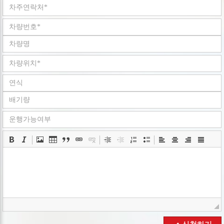
회사는 개인정보취급방침을 개정하는 경우 웹사이트
공지사항(또는 개별공지)을 통하여 공지할 것입니다.
ο 본 방침은 : 2008 년 05 월 02 일 부터 시행됩니다.
■ 수집하는 개인정보 항목
회사는 회원가입, 상담, 서비스 신청 등등을 위해 아래와 같은
개인정보를 수집하고 있습니다.
ο 수집항목 : 이름 , 로그인ID , 비밀번호 , 휴대전화번호 ,
이메일 , 회사명 , 서비스 이용기록 , 쿠키 , 접속 IP 정보
ο 개인정보 수집방법 : 홈페이지(
www.goodbyecar.co.kr
)
■ 개인정보의 수집 및 이용목적
회사는 수집한 개인정보를 다음의 목적을 위해 활용합니다..
ο 서비스 제공에 관한 계약 이행 및 서비스 제공에 따른
요금정산 콘텐츠 제공 , 구매 및 요금 결제
ο 회원 관리 : 회원제 서비스 이용에 따른 본인확인
■ 개인정보의 보유 및 이용기간
회사는 개인정보 수집 및 이용목적이 달성된 후에는 예외 없이
해당 정보를 지체 없이 파기합니다.
■ 개인정보의 파기절차 및 방법