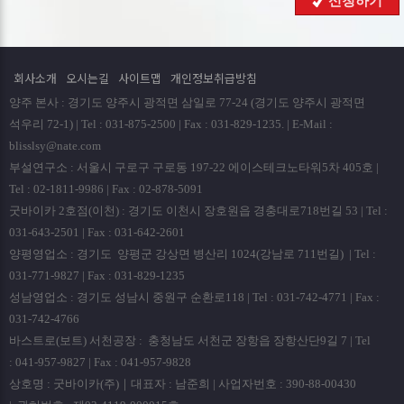
신청하기
회사는 원칙적으로 개인정보 수집 및 이용목적이 달성된
후에는 해당 정보를 지체없이 파기합니다. 파기절차 및 방법은
다음과 같습니다.
회사소개
오시는길
사이트맵
개인정보취급방침
ο 파기절차
양주 본사 : 경기도 양주시 광적면 삼일로 77-24 (경기도 양주시 광적면
회원님이 회원가입 등을 위해 입력하신 정보는 회원탈퇴시
석우리 72-1) | Tel : 031-875-2500 | Fax : 031-829-1235. | E-Mail :
곧바로 데이타베이스 완전 삭제됩니다.
blisslsy@nate.com
부설연구소 : 서울시 구로구 구로동 197-22 에이스테크노타워5차 405호 |
ο 파기방법
Tel : 02-1811-9986 | Fax : 02-878-5091
- 전자적 파일형태로 저장된 개인정보는 기록을 재생할 수
굿바이카 2호점(이천) : 경기도 이천시 장호원읍 경충대로718번길 53 | Tel :
없는 기술적 방법을 사용하여 삭제합니다.
031-643-2501 | Fax : 031-642-2601
양평영업소 : 경기도 양평군 강상면 병산리 1024(강남로 711번길) | Tel :
■ 개인정보 제공
031-771-9827 | Fax : 031-829-1235
회사는 이용자의 개인정보를 원칙적으로 외부에 제공하지
성남영업소 : 경기도 성남시 중원구 순환로118 | Tel : 031-742-4771 | Fax :
않습니다. 다만, 아래의 경우에는 예외로 합니다.
031-742-4766
- 이용자들이 사전에 동의한 경우
바스트로(보트) 서천공장 : 충청남도 서천군 장항읍 장항산단9길 7 | Tel
- 법령의 규정에 의거하거나, 수사 목적으로 법령에 정해진
: 041-957-9827 | Fax : 041-957-9828
절차와 방법에 따라 수사기관의 요구가 있는 경우
상호명 : 굿바이카(주)｜대표자 : 남준희 | 사업자번호 : 390-88-00430
■ 수집한 개인정보의 위탁