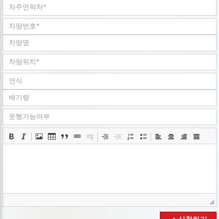
회사는 개인정보취급방침을 개정하는 경우 웹사이트
공지사항(또는 개별공지)을 통하여 공지할 것입니다.
ο 본 방침은 : 2008 년 05 월 02 일 부터 시행됩니다.
■ 수집하는 개인정보 항목
회사는 회원가입, 상담, 서비스 신청 등등을 위해 아래와 같은
개인정보를 수집하고 있습니다.
ο 수집항목 : 이름 , 로그인ID , 비밀번호 , 휴대전화번호 ,
이메일 , 회사명 , 서비스 이용기록 , 쿠키 , 접속 IP 정보
ο 개인정보 수집방법 : 홈페이지(
www.goodbyecar.co.kr
)
■ 개인정보의 수집 및 이용목적
회사는 수집한 개인정보를 다음의 목적을 위해 활용합니다..
ο 서비스 제공에 관한 계약 이행 및 서비스 제공에 따른
요금정산 콘텐츠 제공 , 구매 및 요금 결제
ο 회원 관리 : 회원제 서비스 이용에 따른 본인확인
■ 개인정보의 보유 및 이용기간
회사는 개인정보 수집 및 이용목적이 달성된 후에는 예외 없이
해당 정보를 지체 없이 파기합니다.
■ 개인정보의 파기절차 및 방법