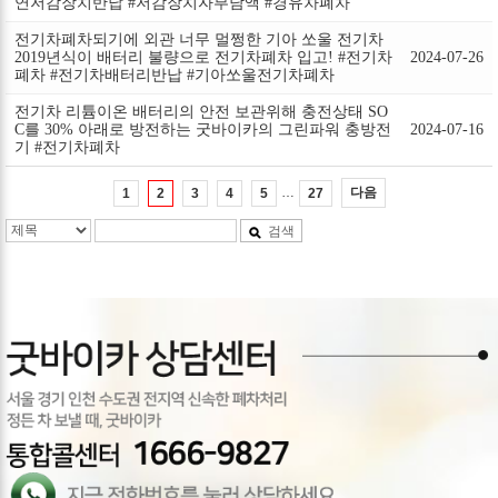
연저감장치반납 #저감장치자부담액 #경유차폐차
전기차폐차되기에 외관 너무 멀쩡한 기아 쏘울 전기차
2019년식이 배터리 불량으로 전기차폐차 입고! #전기차
2024-07-26
폐차 #전기차배터리반납 #기아쏘울전기차폐차
전기차 리튬이온 배터리의 안전 보관위해 충전상태 SO
C를 30% 아래로 방전하는 굿바이카의 그린파워 충방전
2024-07-16
기 #전기차폐차
…
다음
1
2
3
4
5
27
검색