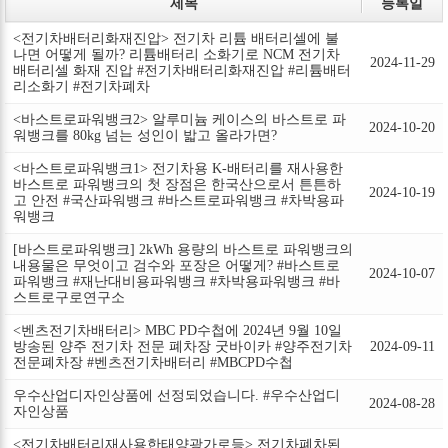
제목
등록일
<전기차배터리화재진압> 전기차 리튬 배터리셀에 불
나면 어떻게 될까? 리튬배터리 소화기로 NCM 전기차
2024-11-29
배터리셀 화재 진압 #전기차배터리화재진압 #리튬배터
리소화기 #전기차폐차
<바스트로파워뱅크2> 알루미늄 케이스의 바스트로 파
2024-10-20
워뱅크를 80kg 넘는 성인이 밟고 올라가면?
<바스트로파워뱅크1> 전기차용 K-배터리를 재사용한
바스트로 파워뱅크의 첫 장점은 한국산으로서 튼튼하
2024-10-19
고 안전 #국산파워뱅크 #바스트로파워뱅크 #차박용파
워뱅크
[바스트로파워뱅크] 2kWh 용량의 바스트로 파워뱅크의
내용물은 무엇이고 검수와 포장은 어떻게? #바스트로
2024-10-07
파워뱅크 #재난대비용파워뱅크 #차박용파워뱅크 #바
스트로구로연구소
<벤츠전기차배터리> MBC PD수첩에 2024년 9월 10일
방송된 양주 전기차 전문 폐차장 굿바이카 #양주전기차
2024-09-11
전문폐차장 #벤츠전기차배터리 #MBCPD수첩
우수산업디자인상품에 선정되었습니다. #우수산업디
2024-08-28
자인상품
<전기차배터리재사용한태양광가로등> 전기차폐차된