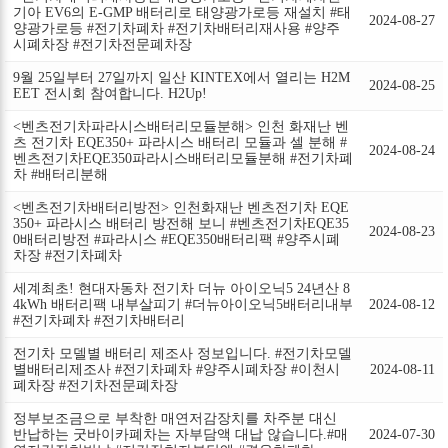
기아 EV6의 E-GMP 배터리로 태양광가로등 재설치 #태
2024-08-27
양광가로등 #전기차폐차 #전기차배터리재사용 #양주
시폐차장 #전기차전문폐차장
9월 25일부터 27일까지 일산 KINTEX에서 열리는 H2M
2024-08-25
EET 전시회 참여합니다. H2Up!
<벤츠전기차파라시스배터리모듈분해> 인천 화재난 벤
츠 전기차 EQE350+ 파라시스 배터리 모듈과 셀 분해 #
2024-08-24
벤츠전기차EQE350파라시스배터리모듈분해 #전기차폐
차 #배터리분해
<벤츠전기차배터리방전> 인천화재난 벤츠전기차 EQE
350+ 파라시스 배터리 방전해 보니 #벤츠전기차EQE35
2024-08-23
0배터리방전 #파라시스 #EQE350배터리팩 #양주시폐
차장 #전기차폐차
세계최초! 현대자동차 전기차 더뉴 아이오닉5 24년산 8
4kWh 배터리팩 내부살피기 #더뉴아이오닉5배터리내부
2024-08-12
#전기차폐차 #전기차배터리
전기차 모델별 배터리 제조사 정보입니다. #전기차모델
별배터리제조사 #전기차폐차 #양주시폐차장 #이천시
2024-08-11
폐차장 #전기차전문폐차장
정부보조금으로 부착한 매연저감장치를 차주분 대신
반납하는 굿바이카폐차는 자부담액 대납 않습니다.#매
2024-07-30