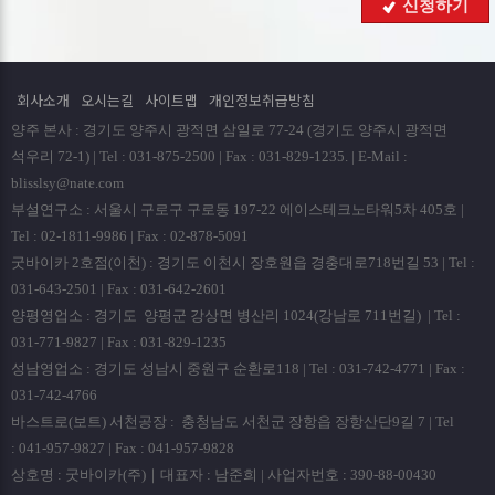
신청하기
회사는 원칙적으로 개인정보 수집 및 이용목적이 달성된
후에는 해당 정보를 지체없이 파기합니다. 파기절차 및 방법은
다음과 같습니다.
회사소개
오시는길
사이트맵
개인정보취급방침
ο 파기절차
양주 본사 : 경기도 양주시 광적면 삼일로 77-24 (경기도 양주시 광적면
회원님이 회원가입 등을 위해 입력하신 정보는 회원탈퇴시
석우리 72-1) | Tel : 031-875-2500 | Fax : 031-829-1235. | E-Mail :
곧바로 데이타베이스 완전 삭제됩니다.
blisslsy@nate.com
부설연구소 : 서울시 구로구 구로동 197-22 에이스테크노타워5차 405호 |
ο 파기방법
Tel : 02-1811-9986 | Fax : 02-878-5091
- 전자적 파일형태로 저장된 개인정보는 기록을 재생할 수
굿바이카 2호점(이천) : 경기도 이천시 장호원읍 경충대로718번길 53 | Tel :
없는 기술적 방법을 사용하여 삭제합니다.
031-643-2501 | Fax : 031-642-2601
양평영업소 : 경기도 양평군 강상면 병산리 1024(강남로 711번길) | Tel :
■ 개인정보 제공
031-771-9827 | Fax : 031-829-1235
회사는 이용자의 개인정보를 원칙적으로 외부에 제공하지
성남영업소 : 경기도 성남시 중원구 순환로118 | Tel : 031-742-4771 | Fax :
않습니다. 다만, 아래의 경우에는 예외로 합니다.
031-742-4766
- 이용자들이 사전에 동의한 경우
바스트로(보트) 서천공장 : 충청남도 서천군 장항읍 장항산단9길 7 | Tel
- 법령의 규정에 의거하거나, 수사 목적으로 법령에 정해진
: 041-957-9827 | Fax : 041-957-9828
절차와 방법에 따라 수사기관의 요구가 있는 경우
상호명 : 굿바이카(주)｜대표자 : 남준희 | 사업자번호 : 390-88-00430