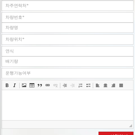
회사는 개인정보취급방침을 개정하는 경우 웹사이트
공지사항(또는 개별공지)을 통하여 공지할 것입니다.
ο 본 방침은 : 2008 년 05 월 02 일 부터 시행됩니다.
■ 수집하는 개인정보 항목
회사는 회원가입, 상담, 서비스 신청 등등을 위해 아래와 같은
개인정보를 수집하고 있습니다.
ο 수집항목 : 이름 , 로그인ID , 비밀번호 , 휴대전화번호 ,
이메일 , 회사명 , 서비스 이용기록 , 쿠키 , 접속 IP 정보
ο 개인정보 수집방법 : 홈페이지(
www.goodbyecar.co.kr
)
■ 개인정보의 수집 및 이용목적
회사는 수집한 개인정보를 다음의 목적을 위해 활용합니다..
ο 서비스 제공에 관한 계약 이행 및 서비스 제공에 따른
요금정산 콘텐츠 제공 , 구매 및 요금 결제
ο 회원 관리 : 회원제 서비스 이용에 따른 본인확인
■ 개인정보의 보유 및 이용기간
회사는 개인정보 수집 및 이용목적이 달성된 후에는 예외 없이
해당 정보를 지체 없이 파기합니다.
■ 개인정보의 파기절차 및 방법