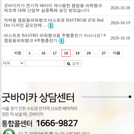
굿바이카가 전기차 배터리 재사용한 캠핑용 파워뱅크
2020-10-28
제조에 대해 산업부 실증특례 승인 받았습니다.
차박용 캠핑용파워뱅크 바스트로 BASTRO로 iF와 Red
2020-10-19
Dot 디자인 공모전에....
1
바스트로 BASTRO 파워뱅크용 주행충전기 아시나요? #
2020-10-18
캠핑용파워뱅크 #주행충전기
1
…
…
이전
다음
1
16
17
18
19
20
27
검색