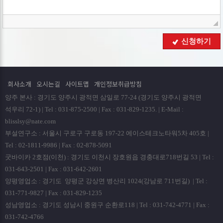
■ 개인정보의 보유 및 이용기간
회사는 개인정보 수집 및 이용목적이 달성된 후에는 예외 없이
해당 정보를 지체 없이 파기합니다.
■ 개인정보의 파기절차 및 방법
신청하기
회사는 원칙적으로 개인정보 수집 및 이용목적이 달성된
후에는 해당 정보를 지체없이 파기합니다. 파기절차 및 방법은
다음과 같습니다.
회사소개
오시는길
사이트맵
개인정보취급방침
ο 파기절차
양주 본사 : 경기도 양주시 광적면 삼일로 77-24 (경기도 양주시 광적면
회원님이 회원가입 등을 위해 입력하신 정보는 회원탈퇴시
석우리 72-1) | Tel : 031-875-2500 | Fax : 031-829-1235. | E-Mail :
곧바로 데이타베이스 완전 삭제됩니다.
blisslsy@nate.com
부설연구소 : 서울시 구로구 구로동 197-22 에이스테크노타워5차 405호 |
ο 파기방법
Tel : 02-1811-9986 | Fax : 02-878-5091
- 전자적 파일형태로 저장된 개인정보는 기록을 재생할 수
굿바이카 2호점(이천) : 경기도 이천시 장호원읍 경충대로718번길 53 | Tel :
없는 기술적 방법을 사용하여 삭제합니다.
031-643-2501 | Fax : 031-642-2601
양평영업소 : 경기도 양평군 강상면 병산리 1024(강남로 711번길) | Tel :
■ 개인정보 제공
031-771-9827 | Fax : 031-829-1235
회사는 이용자의 개인정보를 원칙적으로 외부에 제공하지
성남영업소 : 경기도 성남시 중원구 순환로118 | Tel : 031-742-4771 | Fax :
않습니다. 다만, 아래의 경우에는 예외로 합니다.
031-742-4766