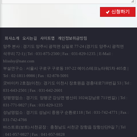
해당 정보를 지체 없이 파기합니다.
■ 개인정보의 파기절차 및 방법
신청하기
회사는 원칙적으로 개인정보 수집 및 이용목적이 달성된
후에는 해당 정보를 지체없이 파기합니다. 파기절차 및 방법은
다음과 같습니다.
회사소개
오시는길
사이트맵
개인정보취급방침
ο 파기절차
양주 본사 : 경기도 양주시 광적면 삼일로 77-24 (경기도 양주시 광적면
회원님이 회원가입 등을 위해 입력하신 정보는 회원탈퇴시
석우리 72-1) | Tel : 031-875-2500 | Fax : 031-829-1235. | E-Mail :
곧바로 데이타베이스 완전 삭제됩니다.
blisslsy@nate.com
부설연구소 : 서울시 구로구 구로동 197-22 에이스테크노타워5차 405호 |
ο 파기방법
Tel : 02-1811-9986 | Fax : 02-878-5091
- 전자적 파일형태로 저장된 개인정보는 기록을 재생할 수
굿바이카 2호점(이천) : 경기도 이천시 장호원읍 경충대로718번길 53 | Tel :
없는 기술적 방법을 사용하여 삭제합니다.
031-643-2501 | Fax : 031-642-2601
양평영업소 : 경기도 양평군 강상면 병산리 1024(강남로 711번길) | Tel :
■ 개인정보 제공
031-771-9827 | Fax : 031-829-1235
회사는 이용자의 개인정보를 원칙적으로 외부에 제공하지
성남영업소 : 경기도 성남시 중원구 순환로118 | Tel : 031-742-4771 | Fax :
않습니다. 다만, 아래의 경우에는 예외로 합니다.
031-742-4766
- 이용자들이 사전에 동의한 경우
바스트로(보트) 서천공장 : 충청남도 서천군 장항읍 장항산단9길 7 | Tel
- 법령의 규정에 의거하거나, 수사 목적으로 법령에 정해진
: 041-957-9827 | Fax : 041-957-9828