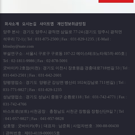
회사는 원칙적으로 개인정보 수집 및 이용목적이 달성된
후에는 해당 정보를 지체없이 파기합니다. 파기절차 및 방법은
다음과 같습니다.
회사소개
오시는길
사이트맵
개인정보취급방침
ο 파기절차
양주 본사 : 경기도 양주시 광적면 삼일로 77-24 (경기도 양주시 광적면
회원님이 회원가입 등을 위해 입력하신 정보는 회원탈퇴시
석우리 72-1) | Tel : 031-875-2500 | Fax : 031-829-1235. | E-Mail :
곧바로 데이타베이스 완전 삭제됩니다.
blisslsy@nate.com
부설연구소 : 서울시 구로구 구로동 197-22 에이스테크노타워5차 405호 |
ο 파기방법
Tel : 02-1811-9986 | Fax : 02-878-5091
- 전자적 파일형태로 저장된 개인정보는 기록을 재생할 수
굿바이카 2호점(이천) : 경기도 이천시 장호원읍 경충대로718번길 53 | Tel :
없는 기술적 방법을 사용하여 삭제합니다.
031-643-2501 | Fax : 031-642-2601
양평영업소 : 경기도 양평군 강상면 병산리 1024(강남로 711번길) | Tel :
■ 개인정보 제공
031-771-9827 | Fax : 031-829-1235
회사는 이용자의 개인정보를 원칙적으로 외부에 제공하지
성남영업소 : 경기도 성남시 중원구 순환로118 | Tel : 031-742-4771 | Fax :
않습니다. 다만, 아래의 경우에는 예외로 합니다.
031-742-4766
- 이용자들이 사전에 동의한 경우
바스트로(보트) 서천공장 : 충청남도 서천군 장항읍 장항산단9길 7 | Tel
- 법령의 규정에 의거하거나, 수사 목적으로 법령에 정해진
: 041-957-9827 | Fax : 041-957-9828
절차와 방법에 따라 수사기관의 요구가 있는 경우
상호명 : 굿바이카(주)｜대표자 : 남준희 | 사업자번호 : 390-88-00430
■ 수집한 개인정보의 위탁
| 관허번호 : 제03-4119-000015호