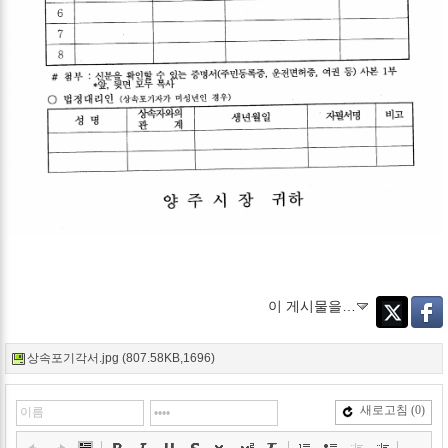
이 게시물을…
Twitter
Faceb
상속포기각서.jpg (807.58KB,1696)
새로고침
(0)