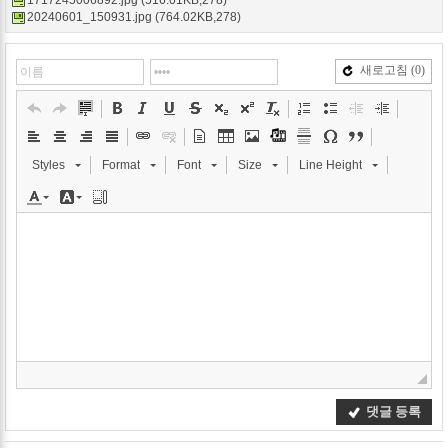
1717245006892.jpg (516.01KB,278)
20240601_150931.jpg (764.02KB,278)
새로고침
(0)
Styles
Format
Font
Size
Line Height
댓글 등록