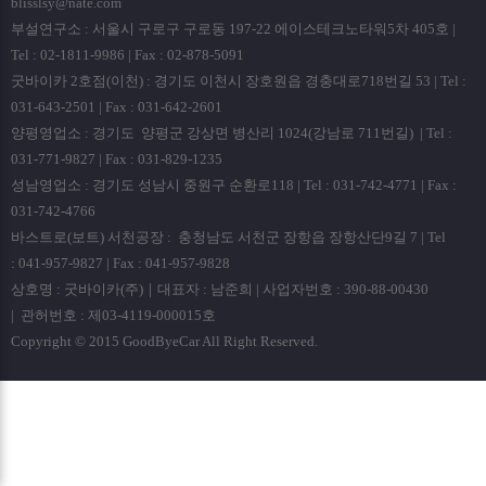
곧바로 데이타베이스 완전 삭제됩니다.
blisslsy@nate.com
부설연구소 : 서울시 구로구 구로동 197-22 에이스테크노타워5차 405호 |
ο 파기방법
Tel : 02-1811-9986 | Fax : 02-878-5091
- 전자적 파일형태로 저장된 개인정보는 기록을 재생할 수
굿바이카 2호점(이천) : 경기도 이천시 장호원읍 경충대로718번길 53 | Tel :
없는 기술적 방법을 사용하여 삭제합니다.
031-643-2501 | Fax : 031-642-2601
양평영업소 : 경기도 양평군 강상면 병산리 1024(강남로 711번길) | Tel :
■ 개인정보 제공
031-771-9827 | Fax : 031-829-1235
회사는 이용자의 개인정보를 원칙적으로 외부에 제공하지
성남영업소 : 경기도 성남시 중원구 순환로118 | Tel : 031-742-4771 | Fax :
않습니다. 다만, 아래의 경우에는 예외로 합니다.
031-742-4766
- 이용자들이 사전에 동의한 경우
바스트로(보트) 서천공장 : 충청남도 서천군 장항읍 장항산단9길 7 | Tel
- 법령의 규정에 의거하거나, 수사 목적으로 법령에 정해진
: 041-957-9827 | Fax : 041-957-9828
절차와 방법에 따라 수사기관의 요구가 있는 경우
상호명 : 굿바이카(주)｜대표자 : 남준희 | 사업자번호 : 390-88-00430
■ 수집한 개인정보의 위탁
| 관허번호 : 제03-4119-000015호
회사는 고객님의 동의없이 고객님의 정보를 외부 업체에
Copyright © 2015 GoodByeCar All Right Reserved.
위탁하지 않습니다. 향후 그러한 필요가 생길 경우, 위탁
대상자와 위탁 업무 내용에 대해 고객님에게 통지하고 필요한
경우 사전 동의를 받도록 하겠습니다.
■ 이용자 및 법정대리인의 권리와 그 행사방법
이용자 및 법정 대리인은 언제든지 등록되어 있는 자신 혹은