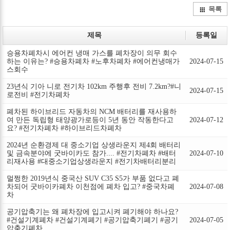
목록
제목
등록일
승용차폐차시 에어컨 냉매 가스를 폐차장이 의무 회수
하는 이유는? #승용차폐차 #노후차폐차 #에어컨냉매가
2024-07-15
스회수
23년식 기아 니로 전기차 102km 주행후 전비 7.2km?#니
2024-07-15
로전비 #전기차폐차
폐차된 하이브리드 자동차의 NCM 배터리를 재사용하
여 만든 독립형 태양광가로등이 5년 동안 작동한다고
2024-07-12
요? #전기차폐차 #하이브리드차폐차
2024년 순환경제 대 중소기업 상생라운지 제4회 배터리
및 금속분야에 굿바이카도 참가.... #전기차폐차 #배터
2024-07-10
리재사용 #대중소기업상생라운지 #전기차배터리분리
멀쩡한 2019년식 중국산 SUV C35 S5가 부품 없다고 폐
차되어 굿바이카폐차 이천점에 폐차 입고? #중국차폐
2024-07-08
차
공기압축기는 왜 폐차장에 입고시켜 폐기해야 하나요?
#건설기계폐차 #건설기계폐기 #공기압축기폐기 #공기
2024-07-05
압축기폐차