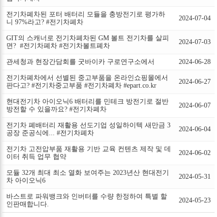
전기차폐차된 포터 배터리 모듈을 충방전기로 평가하
2024-07-04
니 97%라고? #전기차폐차
GIT의 스캐너로 전기차폐차된 GM 볼트 전기차를 살피
2024-07-03
면? ​ #전기차폐차 #전기차볼트폐차
관세청과 현장간담회를 굿바이카 구로연구소에서
2024-06-28
전기차폐차에서 선별된 중고부품을 온라인쇼핑몰에서
2024-06-27
판다고? #전기차중고부품 #전기차폐차 #epart.co.kr
현대전기차 아이오닉6 배터리를 민테크 방전기로 절반
2024-06-07
방전할 수 있을까요? #전기차폐차
전기차 폐배터리 재활용 선도기업 성일하이텍 새만금 3
2024-06-04
공장 준공식에... #전기차폐차
전기차 고전압부품 재활용 기반 교육 컨텐츠 제작 및 데
2024-06-02
이터 취득 업무 협약
모듈 32개 최대 최소 열화 보여주는 2023년산 현대전기
2024-05-31
차 아이오닉6
바스트로 파워뱅크와 인버터를 수량 한정하여 특별 할
2024-05-23
인판매합니다.