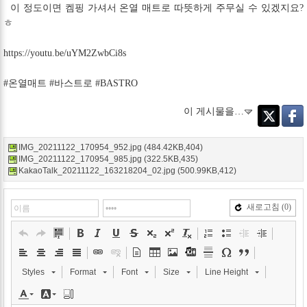
이 정도이면 켐핑 가셔서 온열 매트로 따뜻하게 주무실 수 있겠지요?
ㅎ
https://youtu.be/uYM2ZwbCi8s
#온열매트 #바스트로 #BASTRO
이 게시물을…
Twitter
Faceb
IMG_20211122_170954_952.jpg (484.42KB,404)
IMG_20211122_170954_985.jpg (322.5KB,435)
KakaoTalk_20211122_163218204_02.jpg (500.99KB,412)
새로고침
(0)
Styles
Format
Font
Size
Line Height