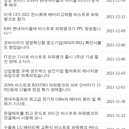
성장 코미디 드라마 짠내아이돌의 아이돌 리더가 문지
2021-12-16
후 배우...
미국 CES 2022 전시회에 배터리교체형 바스트로 파워
2021-12-12
뱅크로 참가
KBS 짠내아이돌에 바스트로 파워뱅크가 PPL 방송됩니
2021-12-09
다^^
굿바이카가 경영혁신형 중소기업(MAIN-BIZ) 확인서를
2021-12-06
또 받았습니다.
IT조선 기사로 바스트로 파워뱅크 출시 1주년 기념 할
2021-12-06
인 판매 소식이...
산업융합 규제 샌드박스 승인기업 협의회의 에너지분
2021-12-03
과장으로 위촉되었습니다.
2kWh 바스트로 BASTRO 파워뱅크와 1kW 인버터가 15
2021-12-01
9만원에 12월에 한정 특가 판매합니다
현대자동차의 최고급 전기차 G80e의 배터리 분리 및 해
2021-11-30
체가 기사로...
온열매트를 최고 온도로 10시간 바스트로 파워뱅크와
2021-11-22
연결해서 사용해 보니
수출용 LG 배터리팩 교환식 바스트로 파워뱅크 #바스