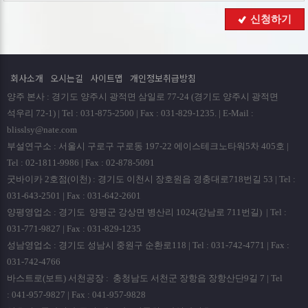
■ 개인정보의 파기절차 및 방법
신청하기
회사는 원칙적으로 개인정보 수집 및 이용목적이 달성된
후에는 해당 정보를 지체없이 파기합니다. 파기절차 및 방법은
다음과 같습니다.
회사소개
오시는길
사이트맵
개인정보취급방침
ο 파기절차
양주 본사 : 경기도 양주시 광적면 삼일로 77-24 (경기도 양주시 광적면
회원님이 회원가입 등을 위해 입력하신 정보는 회원탈퇴시
석우리 72-1) | Tel : 031-875-2500 | Fax : 031-829-1235. | E-Mail :
곧바로 데이타베이스 완전 삭제됩니다.
blisslsy@nate.com
부설연구소 : 서울시 구로구 구로동 197-22 에이스테크노타워5차 405호 |
ο 파기방법
Tel : 02-1811-9986 | Fax : 02-878-5091
- 전자적 파일형태로 저장된 개인정보는 기록을 재생할 수
굿바이카 2호점(이천) : 경기도 이천시 장호원읍 경충대로718번길 53 | Tel :
없는 기술적 방법을 사용하여 삭제합니다.
031-643-2501 | Fax : 031-642-2601
양평영업소 : 경기도 양평군 강상면 병산리 1024(강남로 711번길) | Tel :
■ 개인정보 제공
031-771-9827 | Fax : 031-829-1235
회사는 이용자의 개인정보를 원칙적으로 외부에 제공하지
성남영업소 : 경기도 성남시 중원구 순환로118 | Tel : 031-742-4771 | Fax :
않습니다. 다만, 아래의 경우에는 예외로 합니다.
031-742-4766
- 이용자들이 사전에 동의한 경우
바스트로(보트) 서천공장 : 충청남도 서천군 장항읍 장항산단9길 7 | Tel
- 법령의 규정에 의거하거나, 수사 목적으로 법령에 정해진
: 041-957-9827 | Fax : 041-957-9828