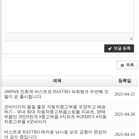
댓글 등록
목록
제목
등록일
1800Wh 진회색 바스트로 BASTRO 파워뱅크 두번째 모
2021-04-21
델이 곧 출시됩니다.
굿바이카의 품질 좋은 자동차중고부품 포장하고 배송
하기 - 국내 최대 자동차중고부품쇼핑몰 지파츠, 판매
2021-04-20
부품만 28만9천개 #중고부품​ #지파츠​ #GPARTS​ #자동
차중고부품​ #굿바이카
바스트로 BASTRO 레저용 낚시용 보트 금형이 완성되
2021-04-16
어 검수 중입니다.