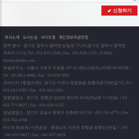
해당 정보를 지체 없이 파기합니다.
■ 개인정보의 파기절차 및 방법
신청하기
회사는 원칙적으로 개인정보 수집 및 이용목적이 달성된
후에는 해당 정보를 지체없이 파기합니다. 파기절차 및 방법은
다음과 같습니다.
회사소개
오시는길
사이트맵
개인정보취급방침
ο 파기절차
양주 본사 : 경기도 양주시 광적면 삼일로 77-24 (경기도 양주시 광적면
회원님이 회원가입 등을 위해 입력하신 정보는 회원탈퇴시
석우리 72-1) | Tel : 031-875-2500 | Fax : 031-829-1235. | E-Mail :
곧바로 데이타베이스 완전 삭제됩니다.
blisslsy@nate.com
부설연구소 : 서울시 구로구 구로동 197-22 에이스테크노타워5차 405호 |
ο 파기방법
Tel : 02-1811-9986 | Fax : 02-878-5091
- 전자적 파일형태로 저장된 개인정보는 기록을 재생할 수
굿바이카 2호점(이천) : 경기도 이천시 장호원읍 경충대로718번길 53 | Tel :
없는 기술적 방법을 사용하여 삭제합니다.
031-643-2501 | Fax : 031-642-2601
양평영업소 : 경기도 양평군 강상면 병산리 1024(강남로 711번길) | Tel :
■ 개인정보 제공
031-771-9827 | Fax : 031-829-1235
회사는 이용자의 개인정보를 원칙적으로 외부에 제공하지
성남영업소 : 경기도 성남시 중원구 순환로118 | Tel : 031-742-4771 | Fax :
않습니다. 다만, 아래의 경우에는 예외로 합니다.
031-742-4766
- 이용자들이 사전에 동의한 경우
바스트로(보트) 서천공장 : 충청남도 서천군 장항읍 장항산단9길 7 | Tel
- 법령의 규정에 의거하거나, 수사 목적으로 법령에 정해진
: 041-957-9827 | Fax : 041-957-9828