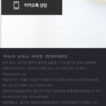
회사소개
오시는길
사이트맵
개인정보취급방침
양주 본사 : 경기도 양주시 광적면 삼일로 77-24 (경기도 양주시 광적면
석우리 72-1) | Tel : 031-875-2500 | Fax : 031-829-1235. | E-Mail :
blisslsy@nate.com
부설연구소 : 서울시 구로구 구로동 197-22 에이스테크노타워5차 405호 |
Tel : 02-1811-9986 | Fax : 02-878-5091
굿바이카 2호점(이천) : 경기도 이천시 장호원읍 경충대로718번길 53 | Tel :
031-643-2501 | Fax : 031-642-2601
양평영업소 : 경기도 양평군 강상면 병산리 1024(강남로 711번길) | Tel :