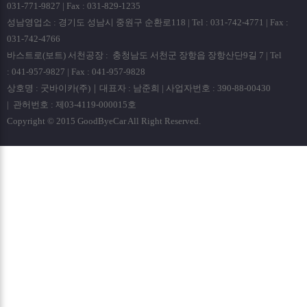
031-771-9827 | Fax : 031-829-1235
성남영업소 : 경기도 성남시 중원구 순환로118 | Tel : 031-742-4771 | Fax :
031-742-4766
바스트로(보트) 서천공장 : 충청남도 서천군 장항읍 장항산단9길 7 | Tel
: 041-957-9827 | Fax : 041-957-9828
상호명 : 굿바이카(주)｜대표자 : 남준희 | 사업자번호 : 390-88-00430
| 관허번호 : 제03-4119-000015호
Copyright © 2015 GoodByeCar All Right Reserved.