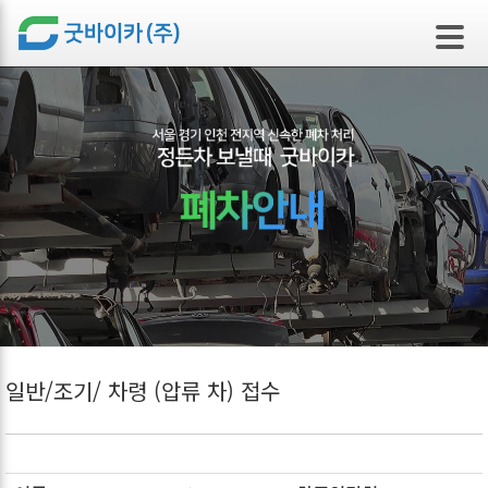
본문 바로가기
일반/조기/ 차령 (압류 차) 접수