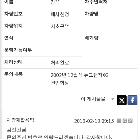
김**
이름
차주연락처
폐차신청
차량번호
차량명
서초구**
차량위치
연식
배기량
운행가능여부
처리완료
처리상태
2002년 12월식 뉴그랜져XG
문의내용
견인희망
이 게시물을…
Twitter
Faceb
차량재활용팀
2019-02-19 09:15
김진건님.
문의주신 번호로 연락드리겠습니다. 감사합니다.