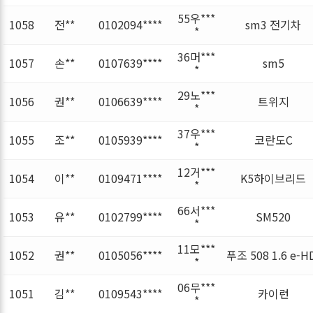
55우***
1058
전**
0102094****
sm3 전기차
*
36머***
1057
손**
0107639****
sm5
*
29노***
1056
권**
0106639****
트위지
*
37우***
1055
조**
0105939****
코란도C
*
12거***
1054
이**
0109471****
K5하이브리드
*
66서***
1053
유**
0102799****
SM520
*
11모***
1052
권**
0105056****
푸조 508 1.6 e-H
*
06무***
1051
김**
0109543****
카이런
*