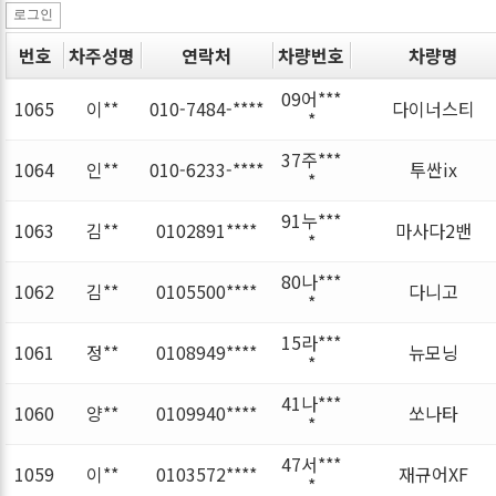
로그인
번호
차주성명
연락처
차량번호
차량명
09어***
1065
이**
010-7484-****
다이너스티
*
37주***
1064
인**
010-6233-****
투싼ix
*
91누***
1063
김**
0102891****
마사다2밴
*
80나***
1062
김**
0105500****
다니고
*
15라***
1061
정**
0108949****
뉴모닝
*
41나***
1060
양**
0109940****
쏘나타
*
47서***
1059
이**
0103572****
재규어XF
*