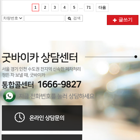
…
다음
1
2
3
4
5
71
검색
글쓰기