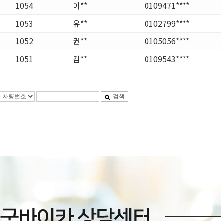
1054
이**
0109471****
1053
유**
0102799****
1052
권**
0105056****
1051
김**
0109543****
검색