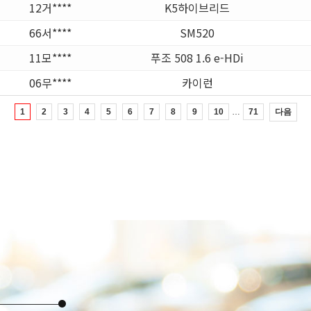
12거****
K5하이브리드
66서****
SM520
11모****
푸조 508 1.6 e-HDi
06무****
카이런
…
다음
1
2
3
4
5
6
7
8
9
10
71