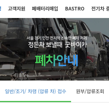
청
고객지원
폐배터리매입
BASTRO
전기차 
일반/조기/ 차령 (압류 차) 접수
원부/압류조회