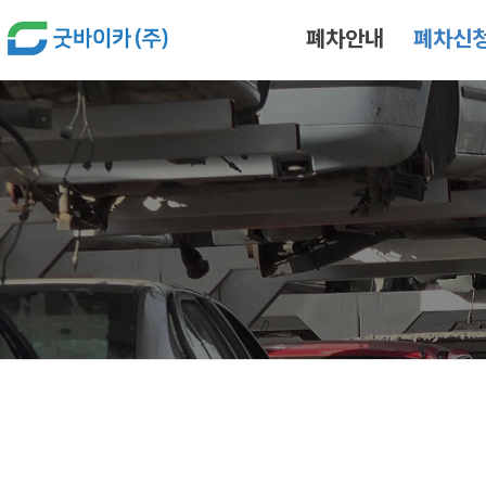
본문 바로가기
폐차안내
폐차신