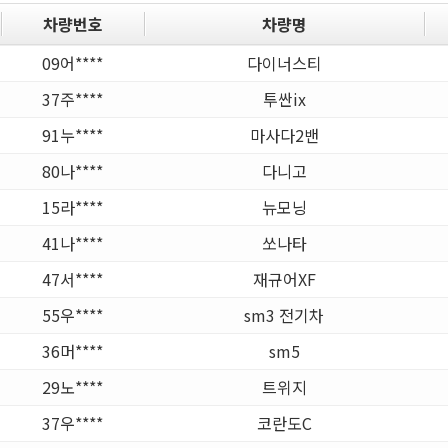
차량번호
차량명
09어****
다이너스티
37주****
투싼ix
91누****
마사다2밴
80나****
다니고
15라****
뉴모닝
41나****
쏘나타
47서****
재규어XF
55우****
sm3 전기차
36머****
sm5
29노****
트위지
37우****
코란도C