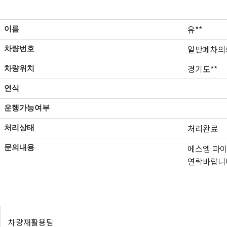
유**
이름
일반폐차의
차량번호
경기도**
차량위치
연식
운행가능여부
처리완료
처리상태
에스엠 파이
문의내용
연락바랍니
차량재활용팀