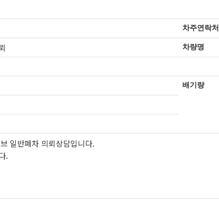
차주연락처
뢰
차량명
배기량
브 일반폐차 의뢰상담입니다.
다.