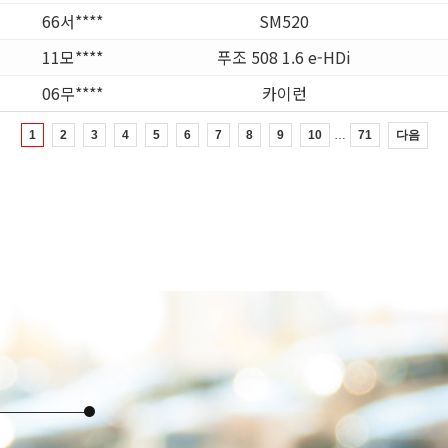
66서****
SM520
11모****
푸조 508 1.6 e-HDi
06무****
카이런
…
다음
1
2
3
4
5
6
7
8
9
10
71