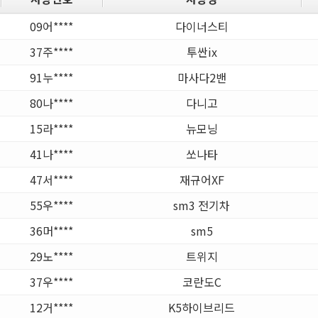
09어****
다이너스티
37주****
투싼ix
91누****
마사다2밴
80나****
다니고
15라****
뉴모닝
41나****
쏘나타
47서****
재규어XF
55우****
sm3 전기차
36머****
sm5
29노****
트위지
37우****
코란도C
12거****
K5하이브리드