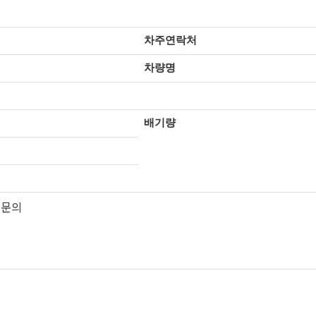
차주연락처
차량명
배기량
 문의