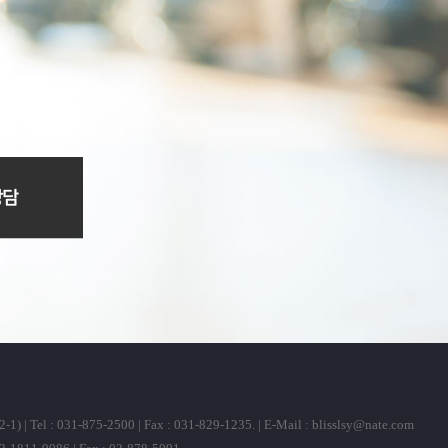
31-875-2500 | Fax : 031-829-1235. | E-Mail :
blisslsy@nate.com