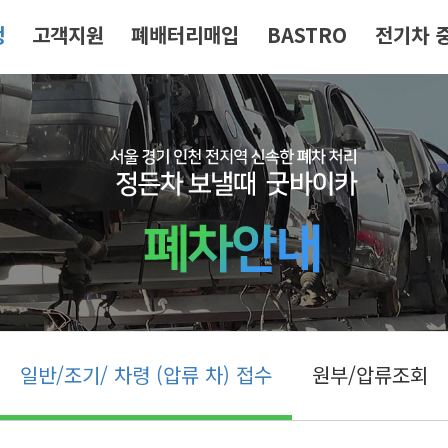
청
고객지원
폐배터리매입
BASTRO
전기차 
일반/조기/ 차령 (압류 차) 접수
원부/압류조회