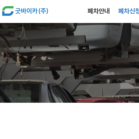
본문 바로가기
폐차안내
폐차신