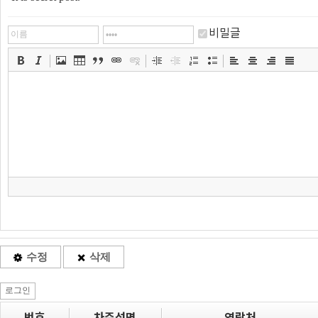
비밀글
수정
삭제
로그인
번호
차주성명
연락처