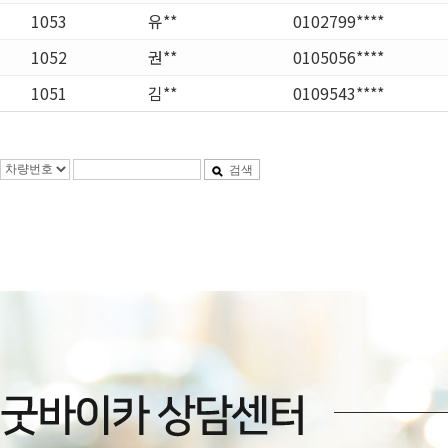
1053
유**
0102799****
1052
권**
0105056****
1051
김**
0109543****
검색