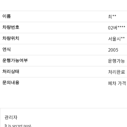
최**
이름
02버****
차량번호
서울시**
차량위치
2005
연식
운행가능
운행가능여부
처리완료
처리상태
폐차 가격
문의내용
관리자
It is secret post.