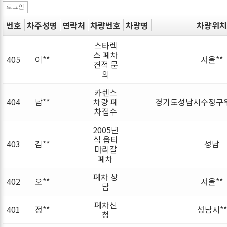
로그인
번호
차주성명
연락처
차량번호
차량명
차량위치
스타렉
스 폐차
405
이**
서울**
견적 문
의
카렌스
404
남**
차량 폐
경기도성남시수정구위
차접수
2005년
식 옵티
403
김**
성남
마리갈
폐차
폐차 상
402
오**
서울**
담
폐차신
401
정**
성남시**
청