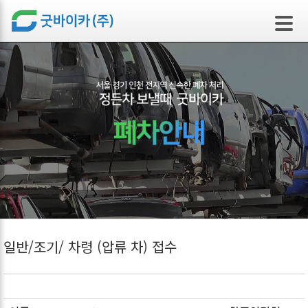
본문 바로가기
일반/조기/ 차령 (압류 차) 접수