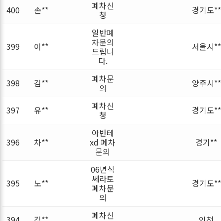
폐차신
400
손**
경기도**
청
일반폐
차문의
399
이**
서울시**
드립니
다.
폐차문
398
김**
양주시**
의
폐차신
397
유**
경기도**
청
아반테
396
차**
xd 폐차
경기**
문의
06년식
쎄라토
395
노**
경기도**
폐차문
의
폐차신
394
김**
인천