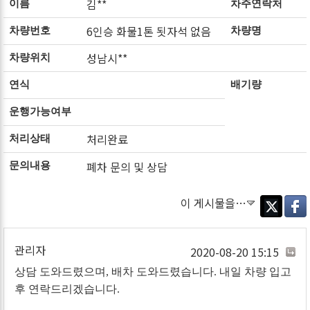
김**
이름
차주연락처
6인승 화물1톤 됫자석 없음
차량번호
차량명
성남시**
차량위치
연식
배기량
운행가능여부
처리완료
처리상태
폐차 문의 및 상담
문의내용
이 게시물을…
Twitter
Faceb
관리자
2020-08-20 15:15
상담 도와드렸으며, 배차 도와드렸습니다. 내일 차량 입고
후 연락드리겠습니다.