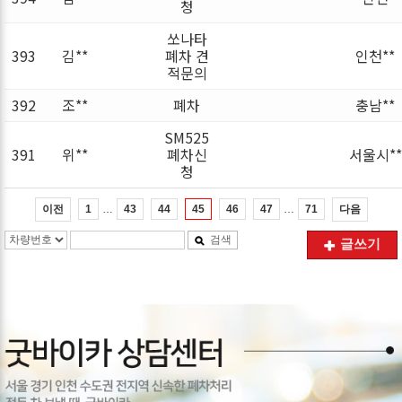
청
쏘나타
393
김**
폐차 견
인천**
적문의
392
조**
폐차
충남**
SM525
391
위**
폐차신
서울시**
청
…
…
이전
다음
1
43
44
45
46
47
71
검색
글쓰기