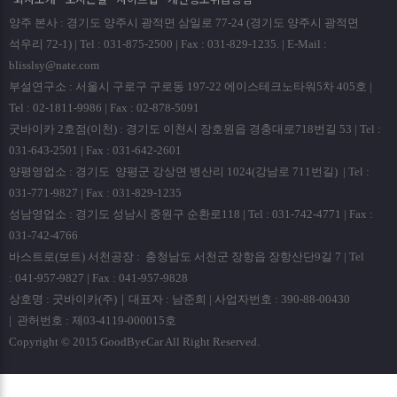
양주 본사 : 경기도 양주시 광적면 삼일로 77-24 (경기도 양주시 광적면
석우리 72-1) | Tel : 031-875-2500 | Fax : 031-829-1235. | E-Mail :
blisslsy@nate.com
부설연구소 : 서울시 구로구 구로동 197-22 에이스테크노타워5차 405호 |
Tel : 02-1811-9986 | Fax : 02-878-5091
굿바이카 2호점(이천) : 경기도 이천시 장호원읍 경충대로718번길 53 | Tel :
031-643-2501 | Fax : 031-642-2601
양평영업소 : 경기도 양평군 강상면 병산리 1024(강남로 711번길) | Tel :
031-771-9827 | Fax : 031-829-1235
성남영업소 : 경기도 성남시 중원구 순환로118 | Tel : 031-742-4771 | Fax :
031-742-4766
바스트로(보트) 서천공장 : 충청남도 서천군 장항읍 장항산단9길 7 | Tel
: 041-957-9827 | Fax : 041-957-9828
상호명 : 굿바이카(주)｜대표자 : 남준희 | 사업자번호 : 390-88-00430
| 관허번호 : 제03-4119-000015호
Copyright © 2015 GoodByeCar All Right Reserved.