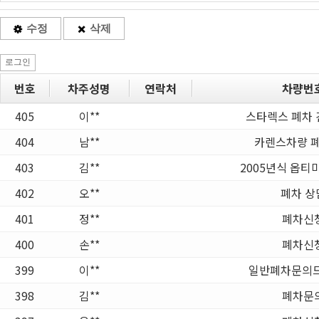
수정
삭제
로그인
번호
차주성명
연락처
차량번
405
이**
스타렉스 폐차 
404
남**
카렌스차량 
403
김**
2005년식 옵티
402
오**
폐차 상
401
정**
폐차신
400
손**
폐차신
399
이**
일반폐차문의드
398
김**
폐차문