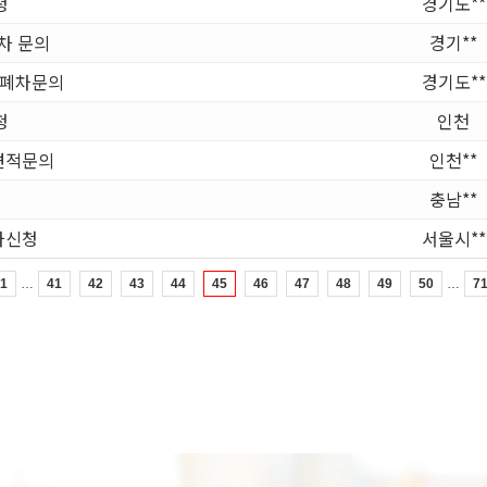
청
경기도**
폐차 문의
경기**
 폐차문의
경기도**
청
인천
견적문의
인천**
충남**
폐차신청
서울시**
…
…
1
41
42
43
44
45
46
47
48
49
50
7