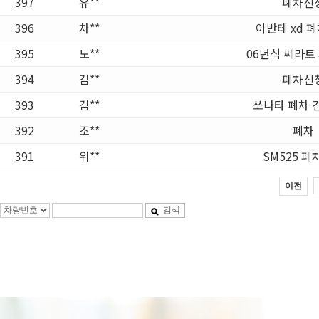
397
유**
폐차신
396
차**
아반테 xd 
395
노**
06년식 쎄라토
394
김**
폐차신
393
김**
쏘나타 폐차 
392
조**
폐차
391
위**
SM525 
이전
검색