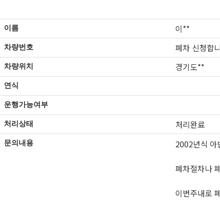
이**
이름
폐차 신청합
차량번호
경기도**
차량위치
연식
운행가능여부
처리완료
처리상태
2002년식 
문의내용
폐차절차나 
이번주내로 