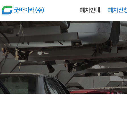
본문 바로가기
폐차안내
폐차신