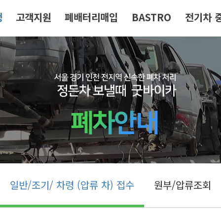
청
고객지원
폐배터리매입
BASTRO
전기차 
일반/조기/ 차령 (압류 차) 접수
원부/압류조회