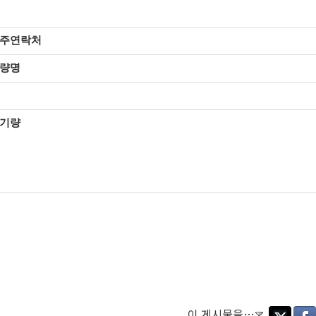
주연락처
량명
기량
이 게시물을…