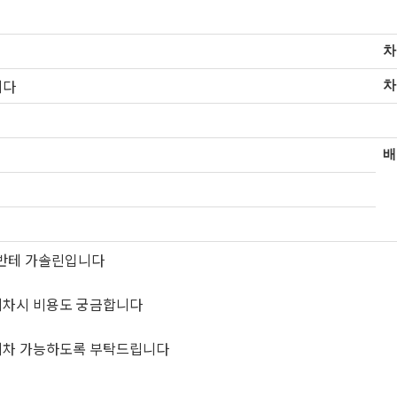
차
니다
차
배
아반테 가솔린입니다
폐차시 비용도 궁금합니다
폐차 가능하도록 부탁드립니다