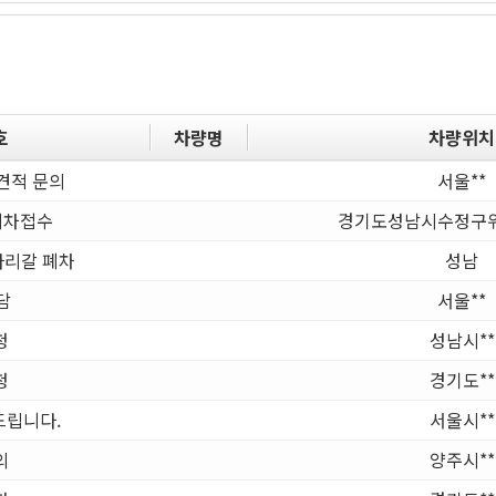
호
차량명
차량위치
견적 문의
서울**
폐차접수
경기도성남시수정구위
마리갈 폐차
성남
담
서울**
청
성남시**
청
경기도**
립니다.
서울시**
의
양주시**