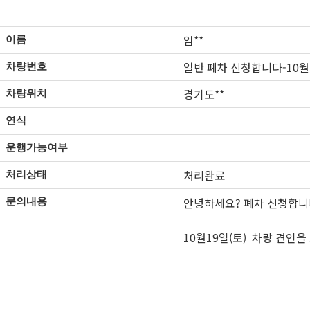
임**
이름
일반 폐차 신청합니다-10월1
차량번호
경기도**
차량위치
연식
운행가능여부
처리완료
처리상태
안녕하세요? 폐차 신청합
문의내용
10월19일(토) 차량 견인