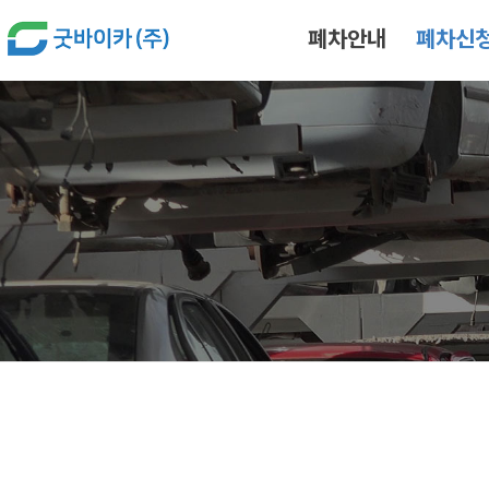
본문 바로가기
폐차안내
폐차신