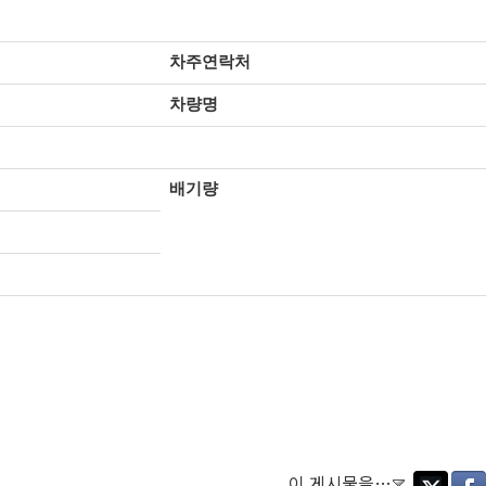
차주연락처
차량명
배기량
이 게시물을…