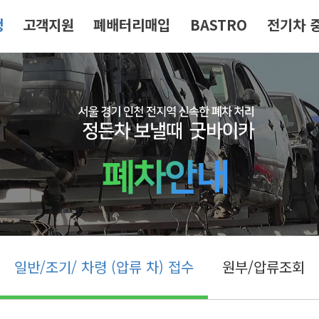
청
고객지원
폐배터리매입
BASTRO
전기차 
일반/조기/ 차령 (압류 차) 접수
원부/압류조회