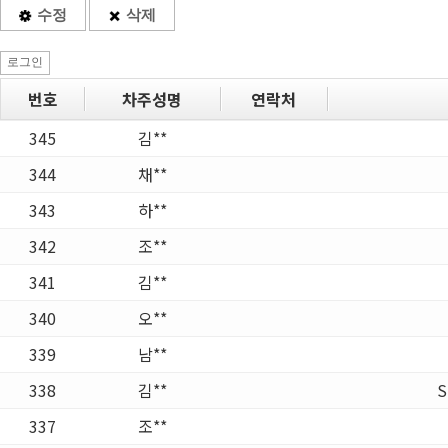
수정
삭제
로그인
번호
차주성명
연락처
345
김**
344
채**
343
하**
342
조**
341
김**
340
오**
339
남**
338
김**
337
조**