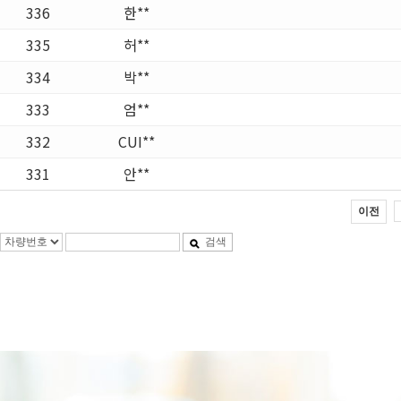
336
한**
335
허**
334
박**
333
엄**
332
CUI**
331
안**
이전
검색