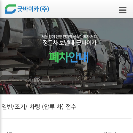
본문 바로가기
일반/조기/ 차령 (압류 차) 접수