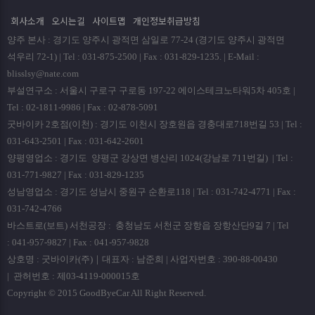
회사소개
오시는길
사이트맵
개인정보취급방침
양주 본사 : 경기도 양주시 광적면 삼일로 77-24 (경기도 양주시 광적면
석우리 72-1) | Tel : 031-875-2500 | Fax : 031-829-1235. | E-Mail :
blisslsy@nate.com
부설연구소 : 서울시 구로구 구로동 197-22 에이스테크노타워5차 405호 |
Tel : 02-1811-9986 | Fax : 02-878-5091
굿바이카 2호점(이천) : 경기도 이천시 장호원읍 경충대로718번길 53 | Tel :
031-643-2501 | Fax : 031-642-2601
양평영업소 : 경기도 양평군 강상면 병산리 1024(강남로 711번길) | Tel :
031-771-9827 | Fax : 031-829-1235
성남영업소 : 경기도 성남시 중원구 순환로118 | Tel : 031-742-4771 | Fax :
031-742-4766
바스트로(보트) 서천공장 : 충청남도 서천군 장항읍 장항산단9길 7 | Tel
: 041-957-9827 | Fax : 041-957-9828
상호명 : 굿바이카(주)｜대표자 : 남준희 | 사업자번호 : 390-88-00430
| 관허번호 : 제03-4119-000015호
Copyright © 2015 GoodByeCar All Right Reserved.