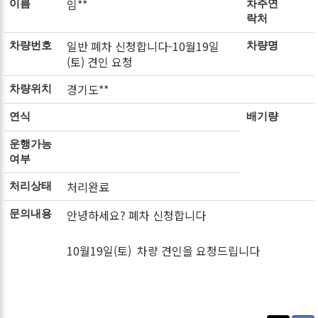
임**
이름
차주연
락처
일반 폐차 신청합니다-10월19일
차량번호
차량명
(토) 견인 요청
경기도**
차량위치
연식
배기량
운행가능
여부
처리완료
처리상태
안녕하세요? 폐차 신청합니다
문의내용
10월19일(토) 차량 견인을 요청드립니다