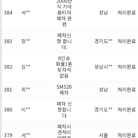
2000년
식 기아
384
서**
옵티마
성남
처리완료
폐차 관
련
폐차신
383
장**
청 합니
경기도**
처리완료
다.
6인승
화물1톤
382
김**
성남시**
처리완료
됫자석
없음
SM520
381
최**
성남
처리완료
폐차
폐차 신
380
이**
청합니
경기도**
처리완료
다
폐차시
견적이
379
서**
서울
처리완료
어떻게