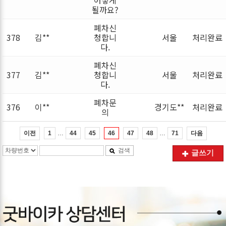
될까요?
폐차신
378
김**
청합니
서울
처리완료
다.
폐차신
377
김**
청합니
서울
처리완료
다.
폐차문
376
이**
경기도**
처리완료
의
…
…
이전
다음
1
44
45
46
47
48
71
검색
글쓰기