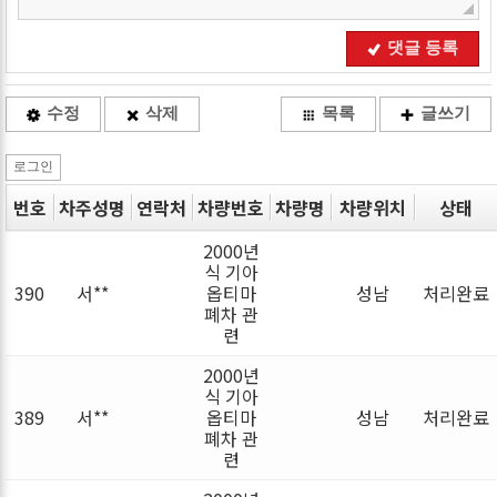
댓글 등록
수정
삭제
목록
글쓰기
로그인
번호
차주성명
연락처
차량번호
차량명
차량위치
상태
2000년
식 기아
390
서**
옵티마
성남
처리완료
폐차 관
련
2000년
식 기아
389
서**
옵티마
성남
처리완료
폐차 관
련