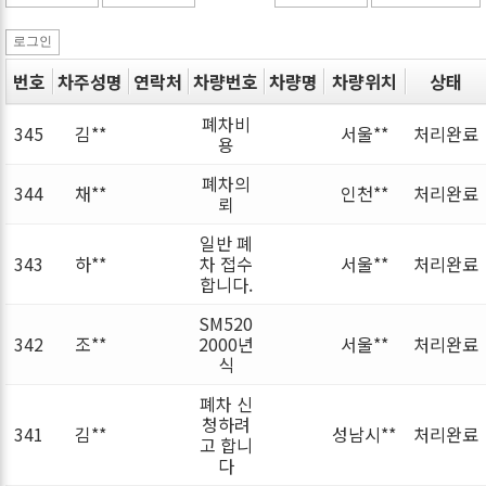
로그인
번호
차주성명
연락처
차량번호
차량명
차량위치
상태
폐차비
345
김**
서울**
처리완료
용
폐차의
344
채**
인천**
처리완료
뢰
일반 폐
343
하**
차 접수
서울**
처리완료
합니다.
SM520
342
조**
2000년
서울**
처리완료
식
폐차 신
청하려
341
김**
성남시**
처리완료
고 합니
다