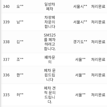
일반차
340
오**
서울시**
처리완료
폐차
차량폐
339
남**
차문의
서울시**
처리완료
합니다
SM525
를 폐차
338
김**
경기도**
처리완료
하려고
합니다.
퍠차문
337
조**
서울**
처리완료
의
폐차 문
336
한**
읩드립
서울**
처리완료
니다
폐차 견
적 문의
335
허**
서울**
처리완료
드립니
다.