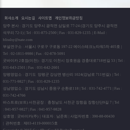
회사소개
오시는길
사이트맵
개인정보취급방침
양주 본사 : 경기도 양주시 광적면 삼일로 77-24 (경기도 양주시 광적면
석우리 72-1) | Tel : 031-875-2500 | Fax : 031-829-1235. | E-Mail :
blisslsy@nate.com
부설연구소 : 서울시 구로구 구로동 197-22 에이스테크노타워5차 405호 |
Tel : 02-1811-9986 | Fax : 02-878-5091
굿바이카 2호점(이천) : 경기도 이천시 장호원읍 경충대로718번길 53 | Tel :
031-643-2501 | Fax : 031-642-2601
양평영업소 : 경기도 양평군 강상면 병산리 1024(강남로 711번길) | Tel :
031-771-9827 | Fax : 031-829-1235
성남영업소 : 경기도 성남시 중원구 순환로118 | Tel : 031-742-4771 | Fax :
031-742-4766
바스트로(보트) 서천공장 : 충청남도 서천군 장항읍 장항산단9길 7 | Tel
: 041-957-9827 | Fax : 041-957-9828
상호명 : 굿바이카(주)｜대표자 : 남준희 | 사업자번호 : 390-88-00430
| 관허번호 : 제03-4119-000015호