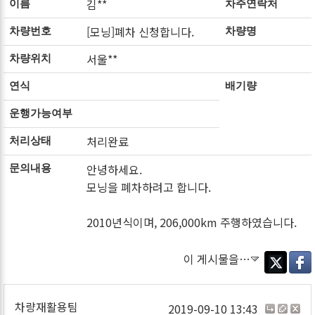
김**
이름
차주연락처
[모닝]폐차 신청합니다.
차량번호
차량명
서울**
차량위치
연식
배기량
운행가능여부
처리완료
처리상태
안녕하세요.
문의내용
모닝을 폐차하려고 합니다.
2010년식이며, 206,000km 주행하였습니다.
이 게시물을…
Twitter
Faceb
차량재활용팀
2019-09-10 13:43