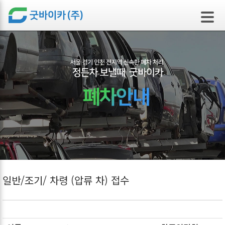
본문 바로가기
일반/조기/ 차령 (압류 차) 접수