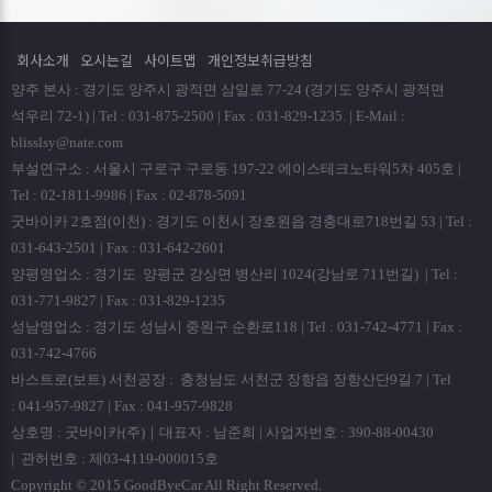
회사소개
오시는길
사이트맵
개인정보취급방침
양주 본사 : 경기도 양주시 광적면 삼일로 77-24 (경기도 양주시 광적면
석우리 72-1) | Tel : 031-875-2500 | Fax : 031-829-1235. | E-Mail :
blisslsy@nate.com
부설연구소 : 서울시 구로구 구로동 197-22 에이스테크노타워5차 405호 |
Tel : 02-1811-9986 | Fax : 02-878-5091
굿바이카 2호점(이천) : 경기도 이천시 장호원읍 경충대로718번길 53 | Tel :
031-643-2501 | Fax : 031-642-2601
양평영업소 : 경기도 양평군 강상면 병산리 1024(강남로 711번길) | Tel :
031-771-9827 | Fax : 031-829-1235
성남영업소 : 경기도 성남시 중원구 순환로118 | Tel : 031-742-4771 | Fax :
031-742-4766
바스트로(보트) 서천공장 : 충청남도 서천군 장항읍 장항산단9길 7 | Tel
: 041-957-9827 | Fax : 041-957-9828
상호명 : 굿바이카(주)｜대표자 : 남준희 | 사업자번호 : 390-88-00430
| 관허번호 : 제03-4119-000015호
Copyright © 2015 GoodByeCar All Right Reserved.