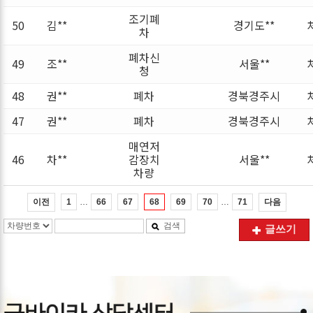
조기폐
50
김**
경기도**
차
폐차신
49
조**
서울**
청
48
권**
폐차
경북경주시
47
권**
폐차
경북경주시
매연저
46
차**
감장치
서울**
차량
…
…
이전
다음
1
66
67
68
69
70
71
검색
글쓰기