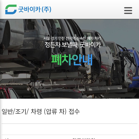
본문 바로가기
일반/조기/ 차령 (압류 차) 접수