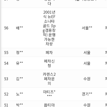
다
2001년
식 뉴EF
소나타
골드 (lp
56
배**
서울**
g겸용장
착) 운행
가능한
차량
55
정**
폐차
서울
폐차신
54
유**
서울
청
카렌스2
53
김**
폐차문
수원
의
마티즈*
52
노**
경기**
***
51
박**
옵티마
수원