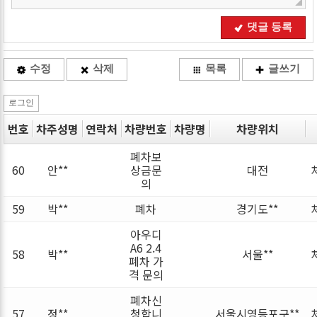
댓글 등록
수정
삭제
목록
글쓰기
로그인
번호
차주성명
연락처
차량번호
차량명
차량위치
폐차보
60
안**
상금문
대전
의
59
박**
폐차
경기도**
아우디
A6 2.4
58
박**
서울**
폐차 가
격 문의
폐차신
57
정**
청합니
서울시영등포구**