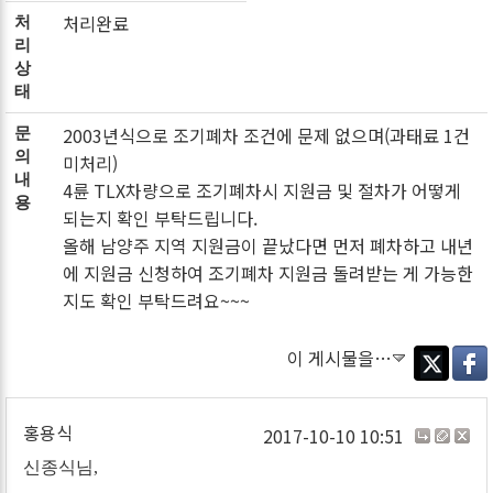
처리완료
처
리
상
태
2003년식으로 조기폐차 조건에 문제 없으며(과태료 1건
문
의
미처리)
내
4륜 TLX차량으로 조기폐차시 지원금 및 절차가 어떻게
용
되는지 확인 부탁드립니다.
올해 남양주 지역 지원금이 끝났다면 먼저 폐차하고 내년
에 지원금 신청하여 조기폐차 지원금 돌려받는 게 가능한
지도 확인 부탁드려요~~~
이 게시물을…
Twitter
Faceb
홍용식
2017-10-10 10:51
신종식님,