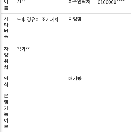
신**
0100000****
이
차주연락처
름
노후 경유차 조기폐차
차
차량명
량
번
호
경기**
차
량
위
치
연
배기량
식
운
행
가
능
여
부