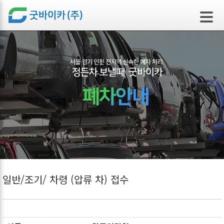
본문 바로가기
일반/조기/ 차령 (압류 차) 접수