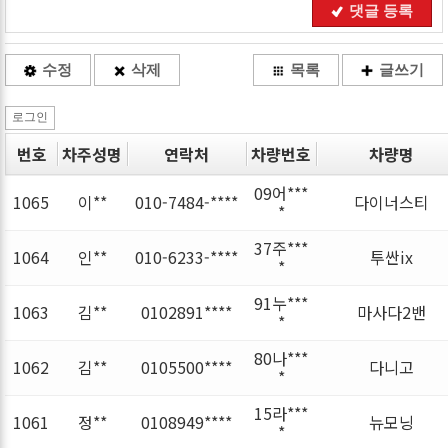
댓글 등록
수정
삭제
목록
글쓰기
로그인
번호
차주성명
연락처
차량번호
차량명
09어***
1065
이**
010-7484-****
다이너스티
*
37주***
1064
인**
010-6233-****
투싼ix
*
91누***
1063
김**
0102891****
마사다2밴
*
80나***
1062
김**
0105500****
다니고
*
15라***
1061
정**
0108949****
뉴모닝
*