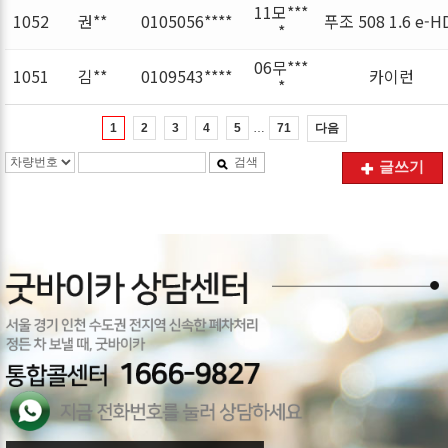
11모***
1052
권**
0105056****
푸조 508 1.6 e-H
*
06무***
1051
김**
0109543****
카이런
*
…
다음
1
2
3
4
5
71
검색
글쓰기