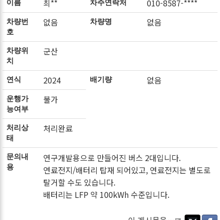
최**
010-8587-****
이름
차주연락처
없음
없음
차량번
차량명
호
군산
차량위
치
2024
없음
연식
배기량
불가
운행가
능여부
처리완료
처리상
태
연구개발용으로 만들어진 버스 2대입니다.
문의내
용
연료전지/배터리 탑재 되어있고, 연료전지는 별도로
탈거할 수도 있습니다.
배터리는 LFP 약 100kWh 수준입니다.