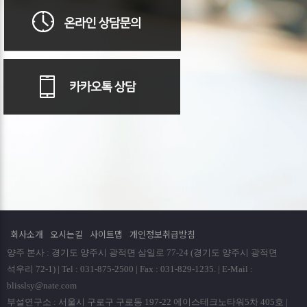
회사소개
오시는길
사이트맵
개인정보취급방침
양주 본사 : 경기도 양주시 광적면 삼일로 77-24 (경기도 양주시 광적면
석우리 72-1) | Tel : 031-875-2500 | Fax : 031-829-1235. | E-Mail :
blisslsy@nate.com
부설연구소 : 서울시 구로구 구로동 197-22 에이스테크노타워5차 405호 |