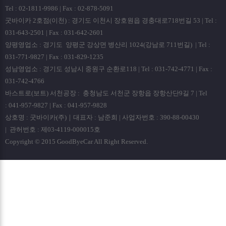
Tel : 02-1811-9986 | Fax : 02-878-5091
굿바이카 2호점(이천) : 경기도 이천시 장호원읍 경충대로718번길 53 | Tel :
031-643-2501 | Fax : 031-642-2601
양평영업소 : 경기도 양평군 강상면 병산리 1024(강남로 711번길) | Tel :
031-771-9827 | Fax : 031-829-1235
성남영업소 : 경기도 성남시 중원구 순환로118 | Tel : 031-742-4771 | Fax :
031-742-4766
바스트로(보트) 서천공장 : 충청남도 서천군 장항읍 장항산단9길 7 | Tel
: 041-957-9827 | Fax : 041-957-9828
상호명 : 굿바이카(주)｜대표자 : 남준희 | 사업자번호 : 390-88-00430
| 관허번호 : 제03-4119-000015호
Copyright © 2015 GoodByeCar All Right Reserved.