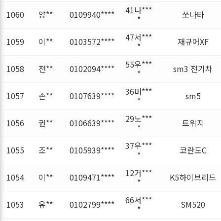
41나***
1060
양**
0109940****
쏘나타
*
47서***
1059
이**
0103572****
재규어XF
*
55우***
1058
전**
0102094****
sm3 전기차
*
36머***
1057
손**
0107639****
sm5
*
29노***
1056
권**
0106639****
트위지
*
37우***
1055
조**
0105939****
코란도C
*
12거***
1054
이**
0109471****
K5하이브리드
*
66서***
1053
유**
0102799****
SM520
*