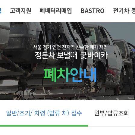
청
고객지원
폐배터리매입
BASTRO
전기차 
일반/조기/ 차령 (압류 차) 접수
원부/압류조회