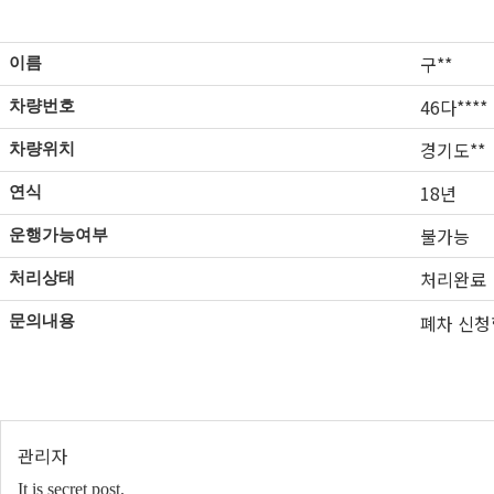
구**
이름
46다****
차량번호
경기도**
차량위치
18년
연식
불가능
운행가능여부
처리완료
처리상태
폐차 신청
문의내용
관리자
It is secret post.