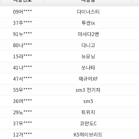
09어****
다이너스티
37주****
투싼ix
91누****
마사다2밴
80나****
다니고
15라****
뉴모닝
41나****
쏘나타
47서****
재규어XF
55우****
sm3 전기차
36머****
sm5
29노****
트위지
37우****
코란도C
12거****
K5하이브리드