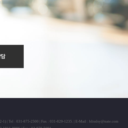
31-875-2500 | Fax : 031-829-1235. | E-Mail :
blisslsy@nate.com