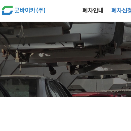
본문 바로가기
폐차안내
폐차신