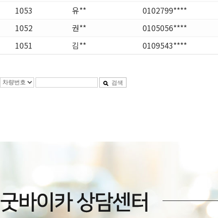
1053
유**
0102799****
1052
권**
0105056****
1051
김**
0109543****
검색