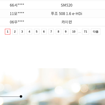
66서****
SM520
11모****
푸조 508 1.6 e-HDi
06무****
카이런
…
다음
1
2
3
4
5
6
7
8
9
10
71