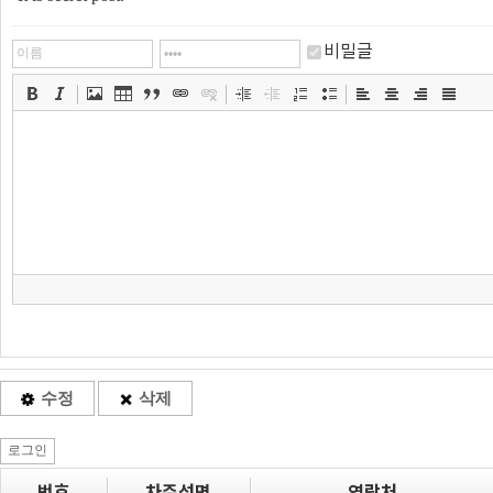
비밀글
수정
삭제
로그인
번호
차주성명
연락처