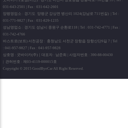
031-643-2501 | Fax : 031-642-2601
양평영업소 : 경기도 양평군 강상면 병산리 1024(강남로 711번길) | Tel :
031-771-9827 | Fax : 031-829-1235
성남영업소 : 경기도 성남시 중원구 순환로118 | Tel : 031-742-4771 | Fax :
031-742-4766
바스트로(보트) 서천공장 : 충청남도 서천군 장항읍 장항산단9길 7 | Tel
: 041-957-9827 | Fax : 041-957-9828
상호명 : 굿바이카(주)｜대표자 : 남준희 | 사업자번호 : 390-88-00430
| 관허번호 : 제03-4119-000015호
Copyright © 2015 GoodByeCar All Right Reserved.