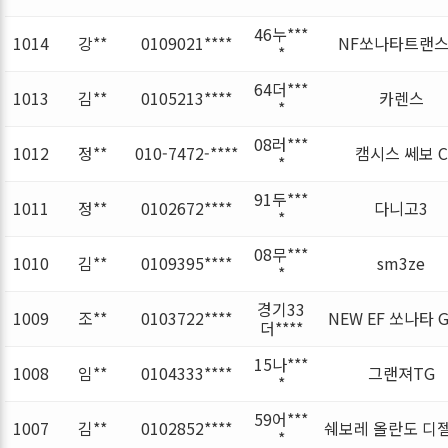
46누***
1014
강**
0109021****
NF쏘나타트랜
*
64더***
1013
김**
0105213****
카렌스
*
08러***
1012
정**
010-7472-****
캠시스 쎄보 C
*
91두***
1011
정**
0102672****
다니고3
*
08무***
1010
김**
0109395****
sm3ze
*
경기33
1009
조**
0103722****
NEW EF 쏘나타 G
더****
15나***
1008
임**
0104333****
그랜져TG
*
59어***
1007
김**
0102852****
쉐보레 올란도 디젤 
*