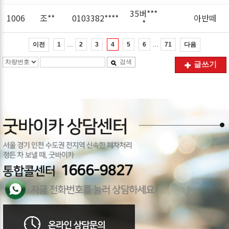
35버***
1006
조**
0103382****
아반떼
*
…
…
이전
다음
1
2
3
4
5
6
71
검색
글쓰기