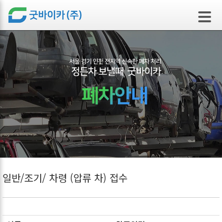
본문 바로가기
일반/조기/ 차령 (압류 차) 접수