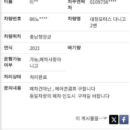
이**
0109756****
이름
차주연락
처
86노****
대창모터스 다니고
차량번호
차량명
2밴
충남청양군
차량위치
2021
연식
배기량
가능,폐차사항아
운행가능
니고
여부
처리완료
처리상태
폐차건아닌 , 에어콘콤프 구합니다
문의내용
동일차량의 폐차 인도시 구하길 바랍니다
이 게시물을…
Twitter
Faceb