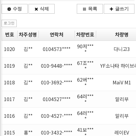
수정
삭제
목록
글쓰기
로그인
번호
차주성명
연락처
차량번호
차량명
90저***
1020
김**
0104573****
다니고3
*
67조***
1019
김**
010-9448-****
YF소나타 하이브
*
62버***
1018
김**
010-3692-****
MaiV M1
*
64러***
1017
김**
0104527****
말리부
*
64러***
1016
김**
010-4527-****
말리부
*
41보***
1015
홍**
010-3432-****
레이EV
*