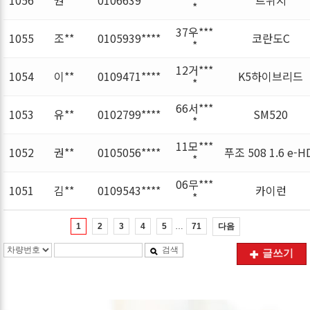
*
37우***
1055
조**
0105939****
코란도C
*
12거***
1054
이**
0109471****
K5하이브리드
*
66서***
1053
유**
0102799****
SM520
*
11모***
1052
권**
0105056****
푸조 508 1.6 e-H
*
06무***
1051
김**
0109543****
카이런
*
…
다음
1
2
3
4
5
71
검색
글쓰기