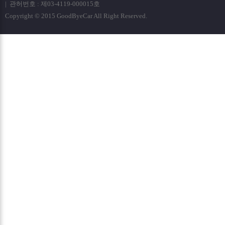
| 관허번호 : 제03-4119-000015호
Copyright © 2015 GoodByeCar All Right Reserved.