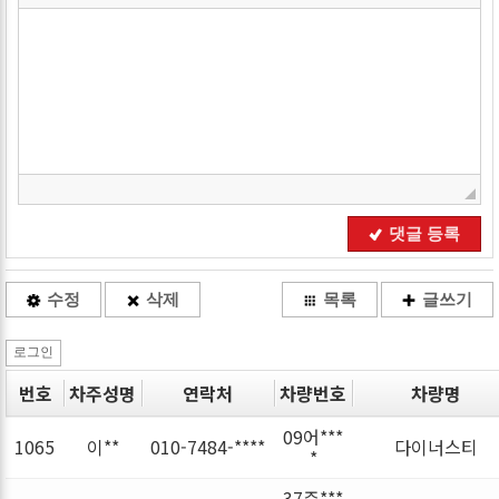
댓글 등록
수정
삭제
목록
글쓰기
로그인
번호
차주성명
연락처
차량번호
차량명
09어***
1065
이**
010-7484-****
다이너스티
*
37주***