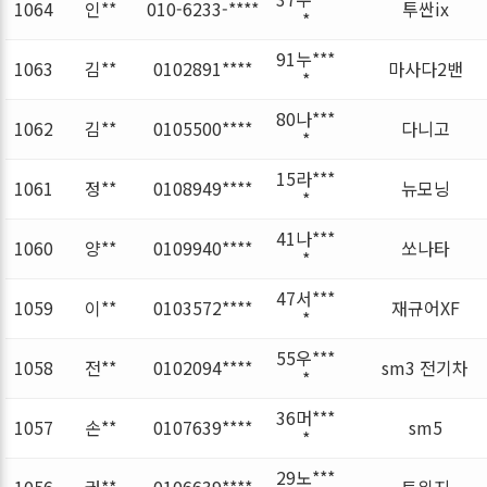
1064
인**
010-6233-****
투싼ix
*
91누***
1063
김**
0102891****
마사다2밴
*
80나***
1062
김**
0105500****
다니고
*
15라***
1061
정**
0108949****
뉴모닝
*
41나***
1060
양**
0109940****
쏘나타
*
47서***
1059
이**
0103572****
재규어XF
*
55우***
1058
전**
0102094****
sm3 전기차
*
36머***
1057
손**
0107639****
sm5
*
29노***
1056
권**
0106639****
트위지