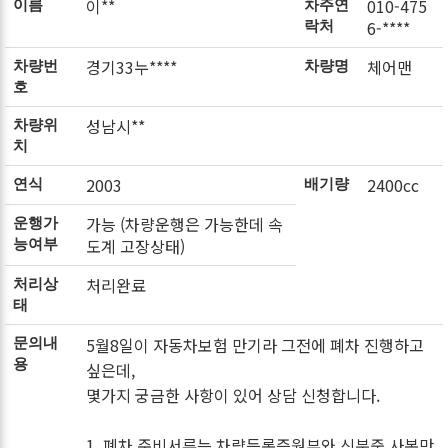
이**
010-475
이름
차주연
6-****
락처
경기33누****
체어맨
차량번
차량명
호
성남시**
차량위
치
2003
2400cc
연식
배기량
가능 (차량운행은 가능한데 속
운행가
도계 고장상태)
능여부
처리완료
처리상
태
5월8일이 자동차보험 만기라 그전에 폐차 진행하고
문의내
용
싶은데,
몇가지 궁금한 사항이 있어 상담 신청합니다.
1. 폐차 준비서류는 차량등록증원부와 신분중 사본만