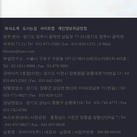
회사소개
오시는길
사이트맵
개인정보취급방침
양주 본사 : 경기도 양주시 광적면 삼일로 77-24 (경기도 양주시 광적면
석우리 72-1) | Tel : 031-875-2500 | Fax : 031-829-1235. | E-Mail :
blisslsy@nate.com
부설연구소 : 서울시 구로구 구로동 197-22 에이스테크노타워5차 405호 |
Tel : 02-1811-9986 | Fax : 02-878-5091
굿바이카 2호점(이천) : 경기도 이천시 장호원읍 경충대로718번길 53 | Tel :
031-643-2501 | Fax : 031-642-2601
양평영업소 : 경기도 양평군 강상면 병산리 1024(강남로 711번길) | Tel :
031-771-9827 | Fax : 031-829-1235
성남영업소 : 경기도 성남시 중원구 순환로118 | Tel : 031-742-4771 | Fax :
031-742-4766
바스트로(보트) 서천공장 : 충청남도 서천군 장항읍 장항산단9길 7 | Tel
: 041-957-9827 | Fax : 041-957-9828
상호명 : 굿바이카(주)｜대표자 : 남준희 | 사업자번호 : 390-88-00430