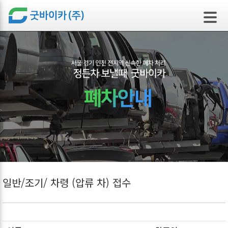
본문 바로가기
일반/조기/ 차령 (압류 차) 접수