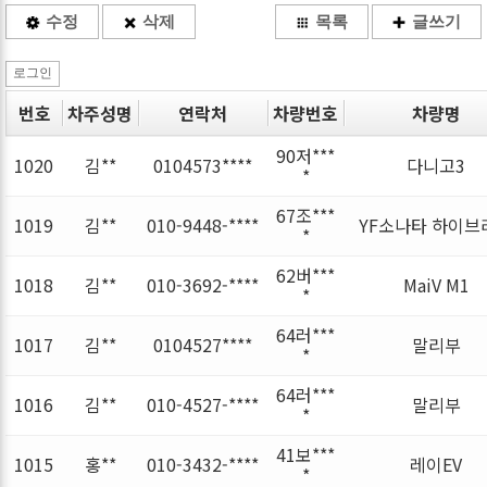
수정
삭제
목록
글쓰기
로그인
번호
차주성명
연락처
차량번호
차량명
90저***
1020
김**
0104573****
다니고3
*
67조***
1019
김**
010-9448-****
YF소나타 하이브
*
62버***
1018
김**
010-3692-****
MaiV M1
*
64러***
1017
김**
0104527****
말리부
*
64러***
1016
김**
010-4527-****
말리부
*
41보***
1015
홍**
010-3432-****
레이EV
*