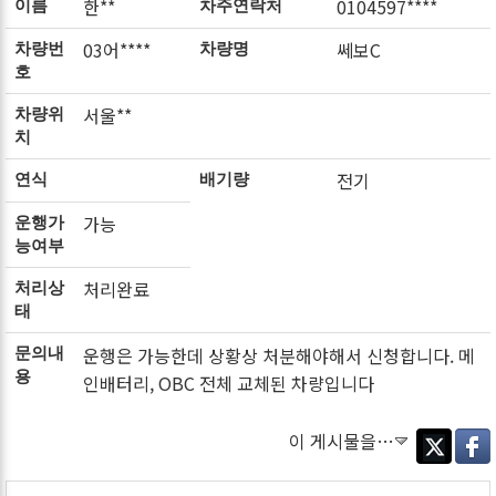
한**
0104597****
이름
차주연락처
03어****
쎄보C
차량번
차량명
호
서울**
차량위
치
전기
연식
배기량
가능
운행가
능여부
처리완료
처리상
태
운행은 가능한데 상황상 처분해야해서 신청합니다. 메
문의내
용
인배터리, OBC 전체 교체된 차량입니다
이 게시물을…
Twitter
Faceb