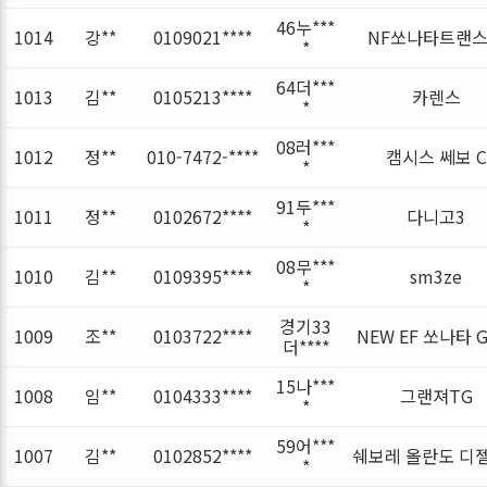
46누***
1014
강**
0109021****
NF쏘나타트랜
*
64더***
1013
김**
0105213****
카렌스
*
08러***
1012
정**
010-7472-****
캠시스 쎄보 C
*
91두***
1011
정**
0102672****
다니고3
*
08무***
1010
김**
0109395****
sm3ze
*
경기33
1009
조**
0103722****
NEW EF 쏘나타 G
더****
15나***
1008
임**
0104333****
그랜져TG
*
59어***
1007
김**
0102852****
쉐보레 올란도 디젤 
*