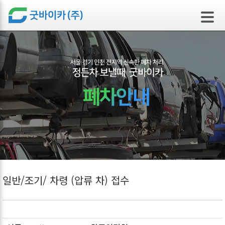
본문 바로가기
일반/조기/ 차령 (압류 차) 접수