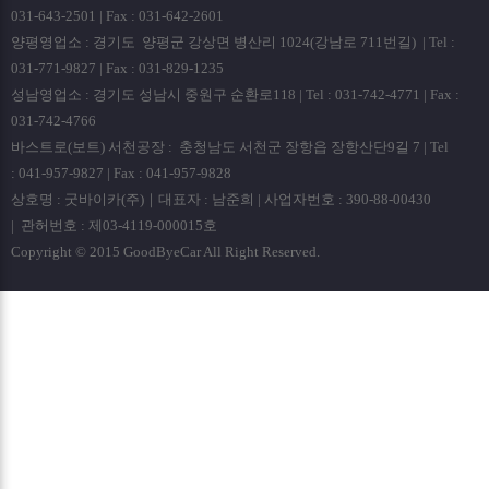
031-643-2501 | Fax : 031-642-2601
양평영업소 : 경기도 양평군 강상면 병산리 1024(강남로 711번길) | Tel :
031-771-9827 | Fax : 031-829-1235
성남영업소 : 경기도 성남시 중원구 순환로118 | Tel : 031-742-4771 | Fax :
031-742-4766
바스트로(보트) 서천공장 : 충청남도 서천군 장항읍 장항산단9길 7 | Tel
: 041-957-9827 | Fax : 041-957-9828
상호명 : 굿바이카(주)｜대표자 : 남준희 | 사업자번호 : 390-88-00430
| 관허번호 : 제03-4119-000015호
Copyright © 2015 GoodByeCar All Right Reserved.