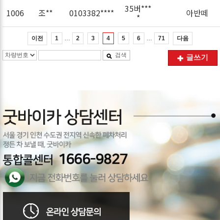
35버***
1006
조**
0103382****
아반떼
*
…
…
이전
다음
1
2
3
4
5
6
71
검색
글쓰기