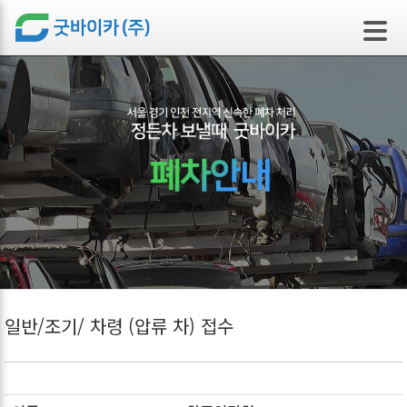
본문 바로가기
일반/조기/ 차령 (압류 차) 접수