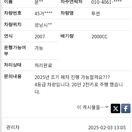
윤**
010-4061-****
이름
차주연락처
45거****
투싼
차량번호
차량명
성남시**
차량위치
2007
2000CC
연식
배기량
가능
운행가능여
부
처리완료
처리상태
2025년 조기 폐차 진행 가능할까요???
문의내용
4등급 차량입니다. 20만 2천키로 주행 했습니
다.
이 게시물을…
Twitter
Faceb
관리자
2025-02-03 13:05