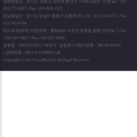
양평영업소 : 경기도 양평군 강상면 병산리 1024(강남로 711번길) | Tel :
031-771-9827 | Fax : 031-829-1235
성남영업소 : 경기도 성남시 중원구 순환로118 | Tel : 031-742-4771 | Fax :
031-742-4766
바스트로(보트) 서천공장 : 충청남도 서천군 장항읍 장항산단9길 7 | Tel
: 041-957-9827 | Fax : 041-957-9828
상호명 : 굿바이카(주)｜대표자 : 남준희 | 사업자번호 : 390-88-00430
| 관허번호 : 제03-4119-000015호
Copyright © 2015 GoodByeCar All Right Reserved.