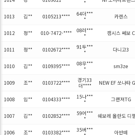
*
64더***
1013
김**
0105213****
카렌스
*
08러***
1012
정**
010-7472-****
캠시스 쎄보 C
*
91두***
1011
정**
0102672****
다니고3
*
08무***
1010
김**
0109395****
sm3ze
*
경기33
1009
조**
0103722****
NEW EF 쏘나타 G
더****
15나***
1008
임**
0104333****
그랜져TG
*
59어***
1007
김**
0102852****
쉐보레 올란도 디젤 
*
35버***
1006
조**
0103382****
아반떼