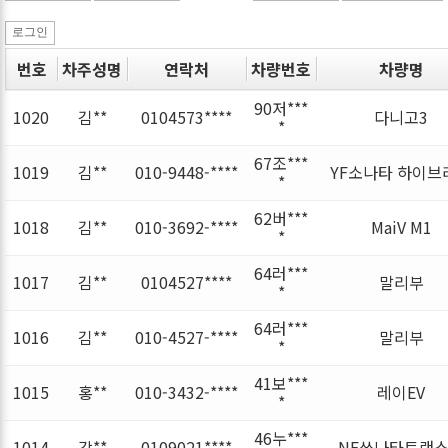
로그인
번호
차주성명
연락처
차량번호
차량명
90저***
1020
김**
0104573****
다니고3
*
67조***
1019
김**
010-9448-****
YF소나타 하이브
*
62버***
1018
김**
010-3692-****
MaiV M1
*
64러***
1017
김**
0104527****
말리부
*
64러***
1016
김**
010-4527-****
말리부
*
41보***
1015
홍**
010-3432-****
레이EV
*
46누***
1014
강**
0109021****
NF쏘나타트랜