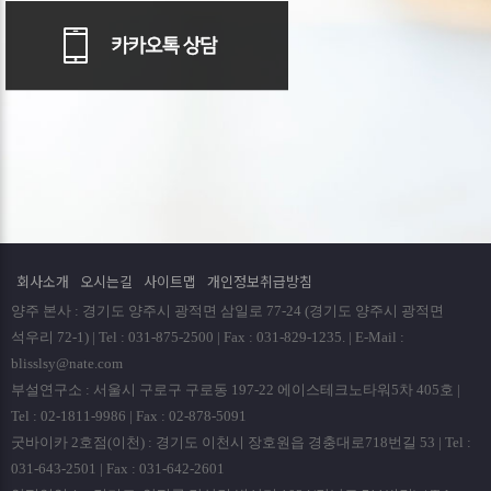
회사소개
오시는길
사이트맵
개인정보취급방침
양주 본사 : 경기도 양주시 광적면 삼일로 77-24 (경기도 양주시 광적면
석우리 72-1) | Tel : 031-875-2500 | Fax : 031-829-1235. | E-Mail :
blisslsy@nate.com
부설연구소 : 서울시 구로구 구로동 197-22 에이스테크노타워5차 405호 |
Tel : 02-1811-9986 | Fax : 02-878-5091
굿바이카 2호점(이천) : 경기도 이천시 장호원읍 경충대로718번길 53 | Tel :
031-643-2501 | Fax : 031-642-2601