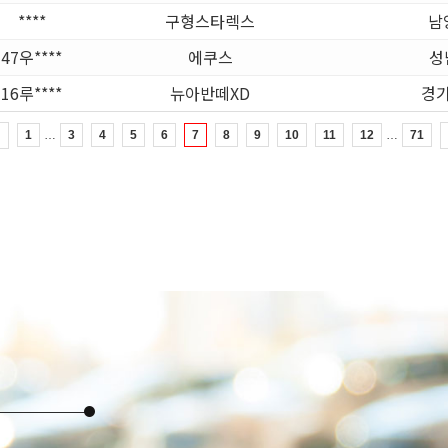
****
구형스타렉스
남
47우****
에쿠스
성
16루****
뉴아반떼XD
경기
…
…
전
1
3
4
5
6
7
8
9
10
11
12
71