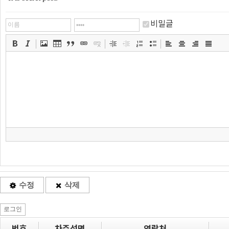
비밀글
수정
삭제
로그인
번호
차주성명
연락처