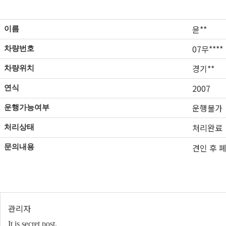
윤**
이름
07무****
차량번호
경기**
차량위치
2007
연식
운행불가
운행가능여부
처리완료
처리상태
견인 후 
문의내용
관리자
It is secret post.