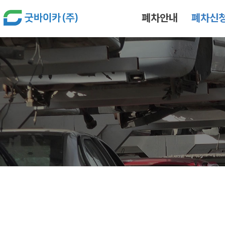
본문 바로가기
폐차안내
폐차신