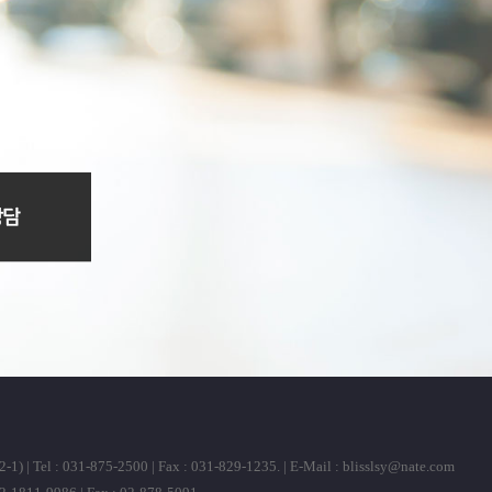
31-875-2500 | Fax : 031-829-1235. | E-Mail :
blisslsy@nate.com