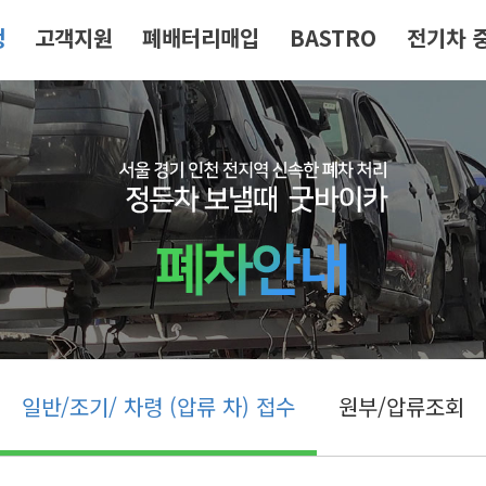
청
고객지원
폐배터리매입
BASTRO
전기차 
일반/조기/ 차령 (압류 차) 접수
원부/압류조회