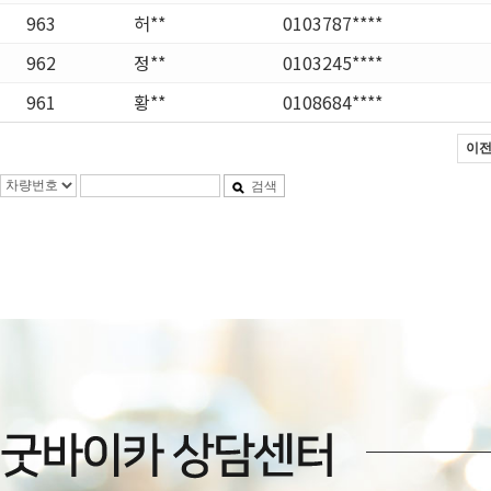
963
허**
0103787****
962
정**
0103245****
961
황**
0108684****
이
검색