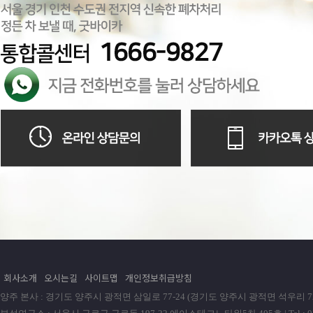
회사소개
오시는길
사이트맵
개인정보취급방침
양주 본사 : 경기도 양주시 광적면 삼일로 77-24 (경기도 양주시 광적면 석우리 72-1) | Tel : 0