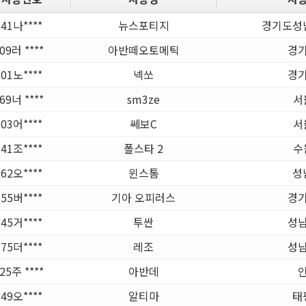
41나****
뉴스포티지
경기도성
09러 ****
아반떼오토메틱
경기
01노****
넥쏘
경기
69너 ****
sm3ze
서
03어****
쎄보C
서
41조****
폴스타 2
수
62오****
윈스톰
성
55버****
기아 오피러스
경기
45거****
투싼
성남
75더****
레조
성남
25주 ****
아반데
49오****
알티마
태