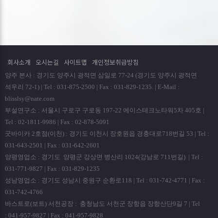
회사소개
오시는길
사이트맵
개인정보취급방침
양주 본사 : 경기도 양주시 광적면 삼일로 77-24 (경기도 양주시 광적면
석우리 72-1) | Tel : 031-875-2500 | Fax : 031-829-1235. | E-Mail :
blisslsy@nate.com
부설연구소 : 서울시 구로구 구로동 197-22 에이스테크노타워5차 405호 |
Tel : 02-1811-9986 | Fax : 02-878-5091
굿바이카 2호점(이천) : 경기도 이천시 장호원읍 경충대로718번길 53 | Tel :
031-643-2501 | Fax : 031-642-2601
양평영업소 : 경기도 양평군 강상면 병산리 1024(강남로 711번길) | Tel :
031-771-9827 | Fax : 031-829-1235
성남영업소 : 경기도 성남시 중원구 순환로118 | Tel : 031-742-4771 | Fax :
031-742-4766
바스트로(보트) 서천공장 : 충청남도 서천군 장항읍 장항산단9길 7 | Tel
: 041-957-9827 | Fax : 041-957-9828