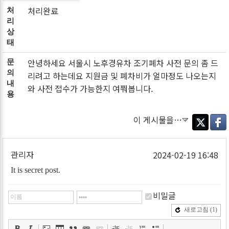
처리완료
처
리
상
태
안녕하세요 서울시 노후경유차 조기폐차 사전 문의 좀 드
문
의
리려고 하는데요 지원금 및 폐차비가 얼마정도 나오는지
내
와 사전 접수가 가능한지 여쭤봅니다.
용
이 게시물을…
Twitter
Faceb
관리자
2024-02-19 16:48
It is secret post.
비밀글
새로고침
(1)