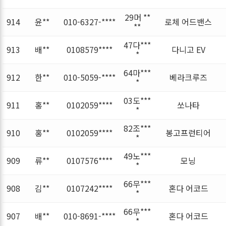
29머 **
914
윤**
010-6327-****
로체 어드밴스
**
47다***
913
배**
0108579****
다니고 EV
*
64마***
912
한**
010-5059-****
베라크루즈
*
03도***
911
홍**
0102059****
쏘나타
*
82조***
910
홍**
0102059****
봉고프런티어
*
49노***
909
류**
0107576****
모닝
*
66무***
908
김**
0107242****
혼다 어코드
*
66무***
907
배**
010-8691-****
혼다 어코드
*