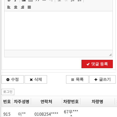
댓글 등록
수정
삭제
목록
글쓰기
로그인
번호
차주성명
연락처
차량번호
차량명
67무***
915
이**
0108254****
*