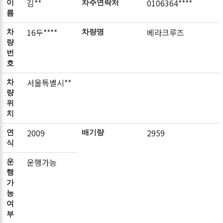
김**
0106364****
이
차주연락처
름
16두****
베라크루즈
차
차량명
량
번
호
서울특별시**
차
량
위
치
2009
2959
연
배기량
식
운행가능
운
행
가
능
여
부