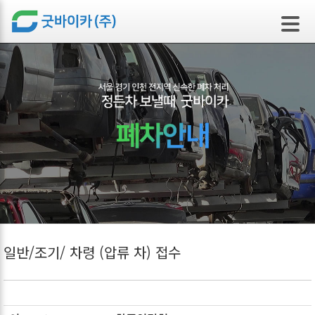
본문 바로가기
일반/조기/ 차령 (압류 차) 접수