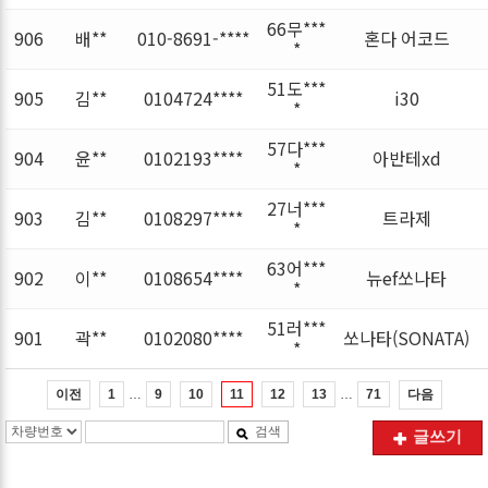
66무***
906
배**
010-8691-****
혼다 어코드
*
51도***
905
김**
0104724****
i30
*
57다***
904
윤**
0102193****
아반테xd
*
27너***
903
김**
0108297****
트라제
*
63어***
902
이**
0108654****
뉴ef쏘나타
*
51러***
901
곽**
0102080****
쏘나타(SONATA)
*
…
…
이전
다음
1
9
10
11
12
13
71
검색
글쓰기