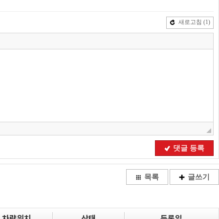
새로고침
(1)
댓글 등록
목록
글쓰기
차량위치
상태
등록일