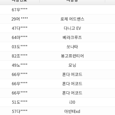
67무****
29머 ****
로체 어드밴스
47다****
다니고 EV
64마****
베라크루즈
03도****
쏘나타
82조****
봉고프런티어
49노****
모닝
66무****
혼다 어코드
66무****
혼다 어코드
66무****
혼다 어코드
51도****
i30
57다****
아반테xd