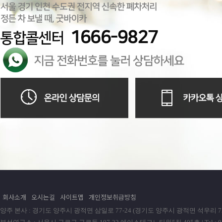
회사소개
오시는길
사이트맵
개인정보취급방침
양주 본사 : 경기도 양주시 광적면 삼일로 77-24 (경기도 양주시 광적면 석우리 72-1) | Tel : 0