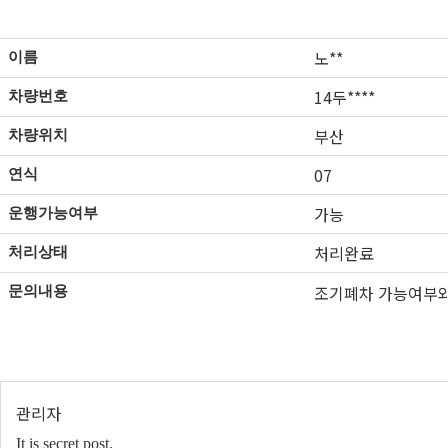
노**
이름
14두****
차량번호
부산
차량위치
07
연식
가능
운행가능여부
처리완료
처리상태
조기폐차 가능여부와
문의내용
관리자
It is secret post.