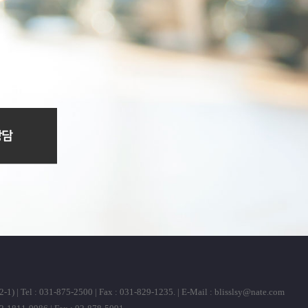
31-875-2500 | Fax : 031-829-1235. | E-Mail :
blisslsy@nate.com