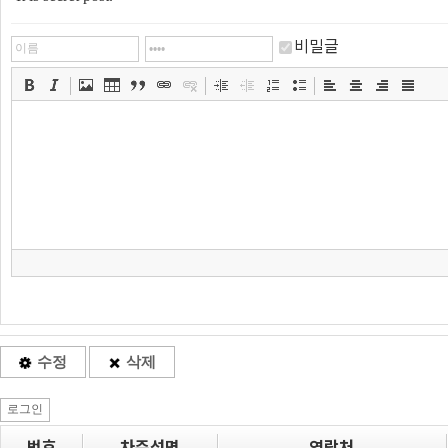
비밀글
수정
삭제
로그인
번호
차주성명
연락처