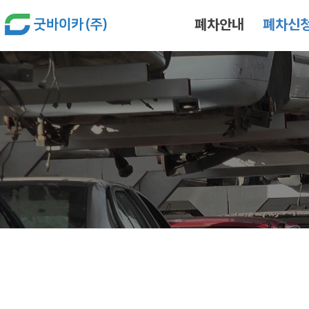
본문 바로가기
폐차안내
폐차신