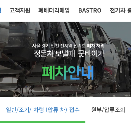
청
고객지원
폐배터리매입
BASTRO
전기차 
일반/조기/ 차령 (압류 차) 접수
원부/압류조회