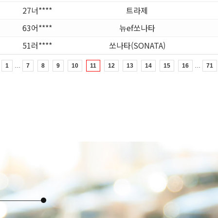
27너****
트라제
63어****
뉴ef쏘나타
51러****
쏘나타(SONATA)
…
…
1
7
8
9
10
11
12
13
14
15
16
71