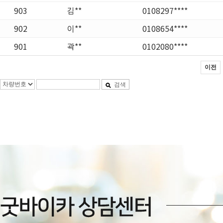
903
김**
0108297****
902
이**
0108654****
901
곽**
0102080****
이전
검색