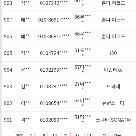
908
김**
0107242****
혼다 어코드
*
66무***
907
배**
010-8691-****
혼다 어코드
*
66무***
906
배**
010-8691-****
혼다 어코드
*
51도***
905
김**
0104724****
i30
*
57다***
904
윤**
0102193****
아반테xd
*
27너***
903
김**
0108297****
트라제
*
63어***
902
이**
0108654****
뉴ef쏘나타
*
51러***
901
곽**
0102080****
쏘나타(SONATA)
*
…
…
이전
다음
1
9
10
11
12
13
71