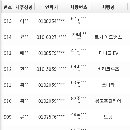
번호
차주성명
연락처
차량번호
차량명
67무***
915
이**
0108254****
*
29머 **
914
윤**
010-6327-****
로체 어드밴스
**
47다***
913
배**
0108579****
다니고 EV
*
64마***
912
한**
010-5059-****
베라크루즈
*
03도***
911
홍**
0102059****
쏘나타
*
82조***
910
홍**
0102059****
봉고프런티어
*
49노***
909
류**
0107576****
모닝
*
66무***