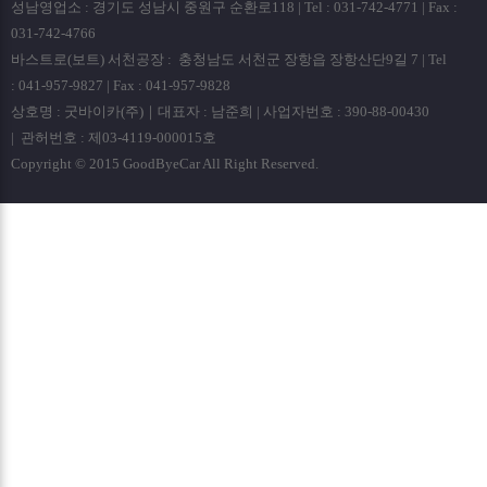
성남영업소 : 경기도 성남시 중원구 순환로118 | Tel : 031-742-4771 | Fax :
031-742-4766
바스트로(보트) 서천공장 : 충청남도 서천군 장항읍 장항산단9길 7 | Tel
: 041-957-9827 | Fax : 041-957-9828
상호명 : 굿바이카(주)｜대표자 : 남준희 | 사업자번호 : 390-88-00430
| 관허번호 : 제03-4119-000015호
Copyright © 2015 GoodByeCar All Right Reserved.