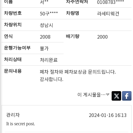
서**
0108783****
이름
차주연락처
50구****
라세티웨건
차량번호
차량명
성남시
차량위치
2008
2000
연식
배기량
불가
운행가능여부
처리완료
처리상태
폐차 절차와 폐차보상금 문의드립니다.
문의내용
감사합니다.
이 게시물을…
Twitter
Faceb
관리자
2024-01-16 16:13
It is secret post.