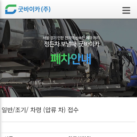
본문 바로가기
일반/조기/ 차령 (압류 차) 접수