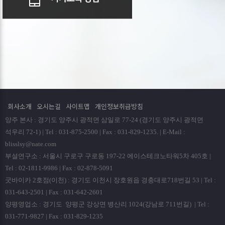
회사소개
오시는길
사이트맵
개인정보취급방침
양주 본사 : 경기도 양주시 광적면 삼일로 77-24 (경기도 양주시 광적면
석우리 72-1) | Tel : 031-875-2500 | Fax : 031-829-1235. | E-Mail :
blisslsy@nate.com
부설연구소 : 서울시 구로구 구로동 197-22 에이스테크노타워5차 405호 |
Tel : 02-1811-9986 | Fax : 02-878-5091
굿바이카 2호점(이천) : 경기도 이천시 장호원읍 경충대로718번길 53 | Tel :
031-643-2501 | Fax : 031-642-2601
양평영업소 : 경기도 양평군 강상면 병산리 1024(강남로 711번길) | Tel :
031-771-9827 | Fax : 031-829-1235