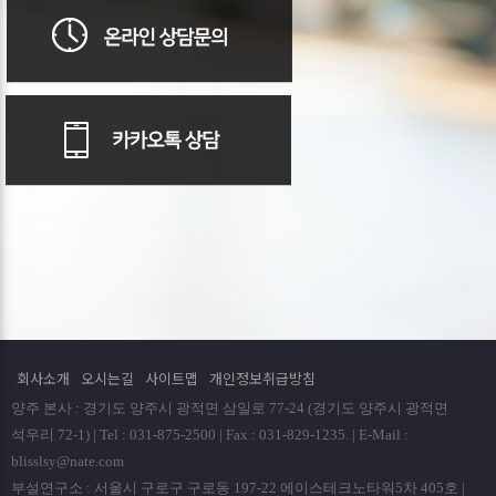
회사소개
오시는길
사이트맵
개인정보취급방침
양주 본사 : 경기도 양주시 광적면 삼일로 77-24 (경기도 양주시 광적면
석우리 72-1) | Tel : 031-875-2500 | Fax : 031-829-1235. | E-Mail :
blisslsy@nate.com
부설연구소 : 서울시 구로구 구로동 197-22 에이스테크노타워5차 405호 |