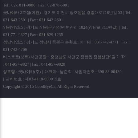
Tel : 02-1811-9986 | Fax : 02-878-5091
굿바이카 2호점(이천) : 경기도 이천시 장호원읍 경충대로718번길 53 | Tel :
031-643-2501 | Fax : 031-642-2601
양평영업소 : 경기도 양평군 강상면 병산리 1024(강남로 711번길) | Tel :
031-771-9827 | Fax : 031-829-1235
성남영업소 : 경기도 성남시 중원구 순환로118 | Tel : 031-742-4771 | Fax :
031-742-4766
바스트로(보트) 서천공장 : 충청남도 서천군 장항읍 장항산단9길 7 | Tel
: 041-957-9827 | Fax : 041-957-9828
상호명 : 굿바이카(주)｜대표자 : 남준희 | 사업자번호 : 390-88-00430
| 관허번호 : 제03-4119-000015호
Copyright © 2015 GoodByeCar All Right Reserved.