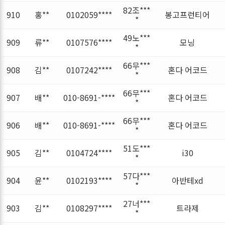
82조***
910
홍**
0102059****
봉고프런티어
*
49노***
909
류**
0107576****
모닝
*
66무***
908
김**
0107242****
혼다 어코드
*
66무***
907
배**
010-8691-****
혼다 어코드
*
66무***
906
배**
010-8691-****
혼다 어코드
*
51도***
905
김**
0104724****
i30
*
57다***
904
윤**
0102193****
아반테xd
*
27너***
903
김**
0108297****
트라제
*