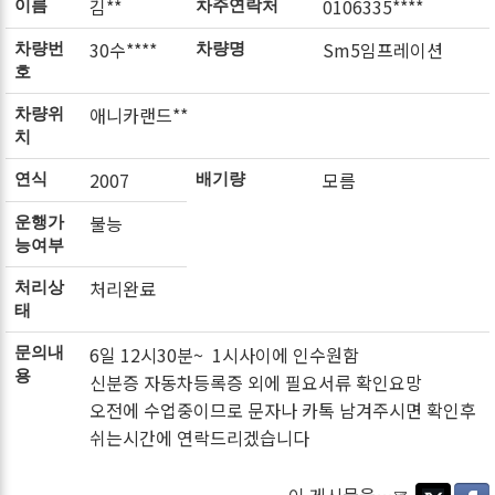
김**
0106335****
이름
차주연락처
30수****
Sm5임프레이션
차량번
차량명
호
애니카랜드**
차량위
치
2007
모름
연식
배기량
불능
운행가
능여부
처리완료
처리상
태
6일 12시30분~ 1시사이에 인수원함
문의내
용
신분증 자동차등록증 외에 필요서류 확인요망
오전에 수업중이므로 문자나 카톡 남겨주시면 확인후
쉬는시간에 연락드리겠습니다