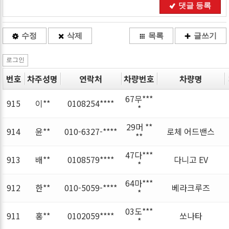
댓글 등록
수정
삭제
목록
글쓰기
로그인
번호
차주성명
연락처
차량번호
차량명
67무***
915
이**
0108254****
*
29머 **
914
윤**
010-6327-****
로체 어드밴스
**
47다***
913
배**
0108579****
다니고 EV
*
64마***
912
한**
010-5059-****
베라크루즈
*
03도***
911
홍**
0102059****
쏘나타
*