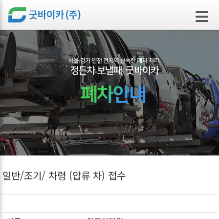
본문 바로가기
일반/조기/ 차령 (압류 차) 접수