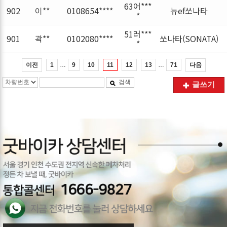
63어***
902
이**
0108654****
뉴ef쏘나타
*
51러***
901
곽**
0102080****
쏘나타(SONATA)
*
…
…
이전
다음
1
9
10
11
12
13
71
검색
글쓰기