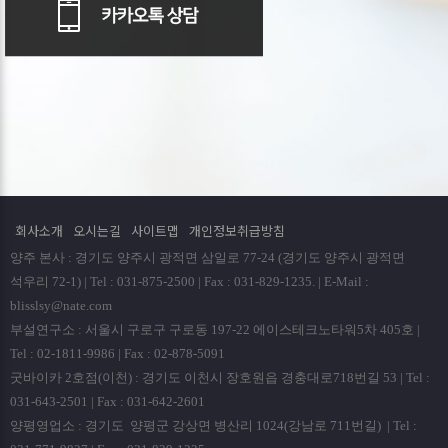
회사소개
오시는길
사이트맵
개인정보취급방침
양주 본사 : 경기도 양주시 광적면 삼일로 77-24 (경기도 양주시 광적면
석우리 72-1) | Tel : 031-875-2500 | Fax : 031-829-1235. | E-Mail :
blisslsy@nate.com
부설연구소 : 서울시 구로구 구로동 197-22 에이스테크노타워5차 405호 |
Tel : 02-1811-9986 | Fax : 02-878-5091
굿바이카 2호점(이천) : 경기도 이천시 장호원읍 경충대로718번길 53 | Tel :
031-643-2501 | Fax : 031-642-2601
양평영업소 : 경기도 양평군 강상면 병산리 1024(강남로 711번길) | Tel :