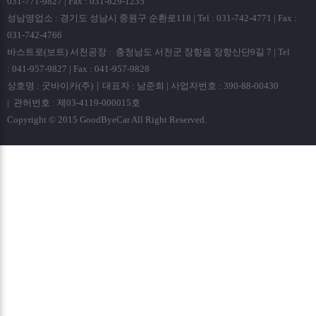
031-771-9827 | Fax : 031-829-1235
성남영업소 : 경기도 성남시 중원구 순환로118 | Tel : 031-742-4771 | Fax :
031-742-4766
바스트로(보트) 서천공장 : 충청남도 서천군 장항읍 장항산단9길 7 | Tel
: 041-957-9827 | Fax : 041-957-9828
상호명 : 굿바이카(주)｜대표자 : 남준희 | 사업자번호 : 390-88-00430
| 관허번호 : 제03-4119-000015호
Copyright © 2015 GoodByeCar All Right Reserved.