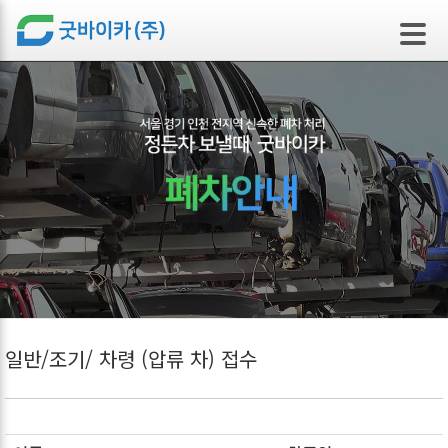
본문 바로가기
일반/조기/ 차령 (압류 차) 접수