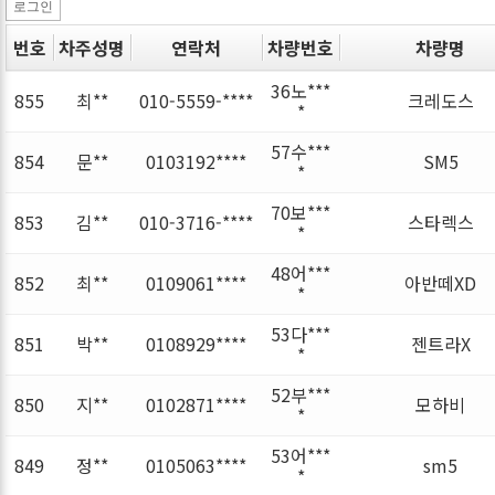
로그인
번호
차주성명
연락처
차량번호
차량명
36노***
855
최**
010-5559-****
크레도스
*
57수***
854
문**
0103192****
SM5
*
70보***
853
김**
010-3716-****
스타렉스
*
48어***
852
최**
0109061****
아반떼XD
*
53다***
851
박**
0108929****
젠트라X
*
52부***
850
지**
0102871****
모하비
*
53어***
849
정**
0105063****
sm5
*