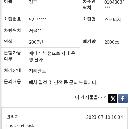
정**
0104803*
이름
차주연
***
락처
52고****
스포티지
차량번호
차량명
서울**
차량위치
2007년
2000cc
연식
배기량
배터리 방전으로 자체 운
운행가능
행 불가
여부
처리완료
처리상태
폐차 일정 및 견적 등 문의 드립니다.
문의내용
이 게시물을…
Twitter
Faceb
관리자
2023-07-19 16:34
It is secret post.