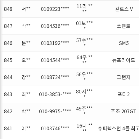
11라 **
848
서**
0109223****
칼로스 V
**
01보***
847
박**
0104536****
쏘렌토
*
57수***
846
문**
0103192****
SM5
*
64우 **
845
오**
0104544****
뉴프라이드
**
56우***
844
강**
0108724****
그랜저
*
80서***
843
최**
010-3853-****
포터2
*
49주***
842
박**
010-9975-****
푸조 207GT
*
16너 **
841
이**
0103746****
슈퍼렉스턴 4륜 최
**