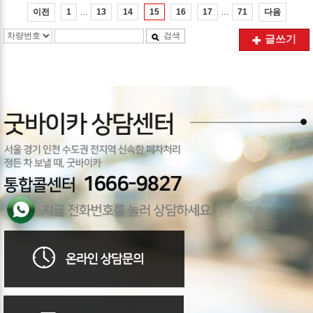
…
…
이전
다음
1
13
14
15
16
17
71
검색
글쓰기