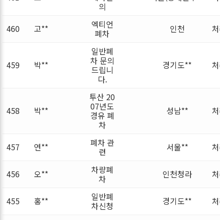
의
엑티언
460
고**
인천
처
폐차
일반폐
차 문의
459
박**
경기도**
처
드립니
다.
투산 20
07년도
458
박**
성남**
처
경유 폐
차
폐차 관
457
연**
서울**
처
련
차량폐
456
오**
인천청라
처
차
일반폐
455
홍**
경기도**
처
차신청