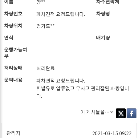
양**
이름
차주연락처
폐차견적 요청드립니다.
차량번호
차량명
경기도**
차량위치
연식
배기량
운행가능여
부
처리완료
처리상태
폐차견적 요청드립니다.
문의내용
휘발유로 압류없고 무사고 관리잘된 차량입니
다.
이 게시물을…
Twitter
Faceb
관리자
2021-03-15 09:22