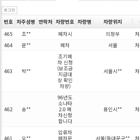
로그인
번호
차주성명
연락처
차량번호
차량명
차량위치
465
조**
폐차시
의정부
처
464
윤**
폐차
서울
처
조기폐
차 신청
(보조금
463
박**
서울시**
처
지급대
상 확인
차량)
96년도
소나타
462
송**
2.0 폐
용인시**
처
차신청
합니다
압류차
461
오**
폐차문
서울(동대문구**
처