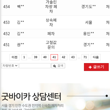
가솔린
454
벡**
차량 폐
경기도**
처
차
상속폐
453
김**
서울
처
차
452
김**
페차
용인**
처
고철값
451
권**
경기**
처
문의
…
…
이전
다음
1
39
40
41
42
43
71
검색
글쓰기