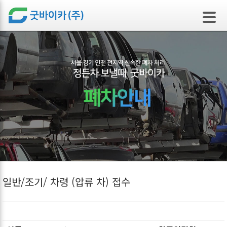
본문 바로가기
일반/조기/ 차령 (압류 차) 접수