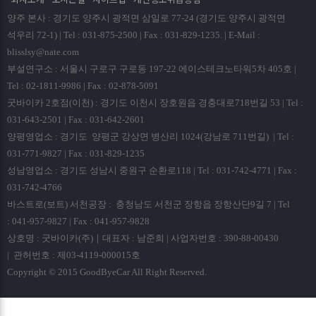
양주 본사 : 경기도 양주시 광적면 삼일로 77-24 (경기도 양주시 광적면
석우리 72-1) | Tel : 031-875-2500 | Fax : 031-829-1235. | E-Mail :
blisslsy@nate.com
부설연구소 : 서울시 구로구 구로동 197-22 에이스테크노타워5차 405호 |
Tel : 02-1811-9986 | Fax : 02-878-5091
굿바이카 2호점(이천) : 경기도 이천시 장호원읍 경충대로718번길 53 | Tel :
031-643-2501 | Fax : 031-642-2601
양평영업소 : 경기도 양평군 강상면 병산리 1024(강남로 711번길) | Tel :
031-771-9827 | Fax : 031-829-1235
성남영업소 : 경기도 성남시 중원구 순환로118 | Tel : 031-742-4771 | Fax :
031-742-4766
바스트로(보트) 서천공장 : 충청남도 서천군 장항읍 장항산단9길 7 | Tel
: 041-957-9827 | Fax : 041-957-9828
상호명 : 굿바이카(주)｜대표자 : 남준희 | 사업자번호 : 390-88-00430
| 관허번호 : 제03-4119-000015호
Copyright © 2015 GoodByeCar All Right Reserved.